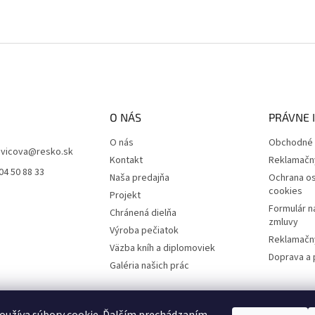
O NÁS
PRÁVNE 
O nás
Obchodné 
vicova
@
resko.sk
Kontakt
Reklamačn
04 50 88 33
Naša predajňa
Ochrana os
cookies
Projekt
Formulár n
Chránená dielňa
zmluvy
Výroba pečiatok
Reklamačný
Väzba kníh a diplomoviek
Doprava a 
Galéria našich prác