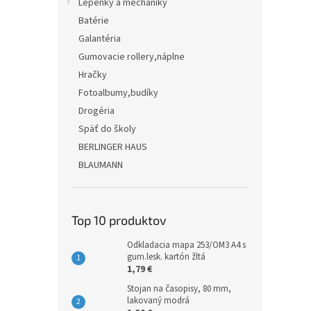
Lepenky a mechaniky
Batérie
Galantéria
Gumovacie rollery,náplne
Hračky
Fotoalbumy,budíky
Drogéria
Späť do školy
BERLINGER HAUS
BLAUMANN
Top 10 produktov
Odkladacia mapa 253/OM3 A4 s
gum.lesk. kartón žltá
1,79 €
Stojan na časopisy, 80 mm,
lakovaný modrá