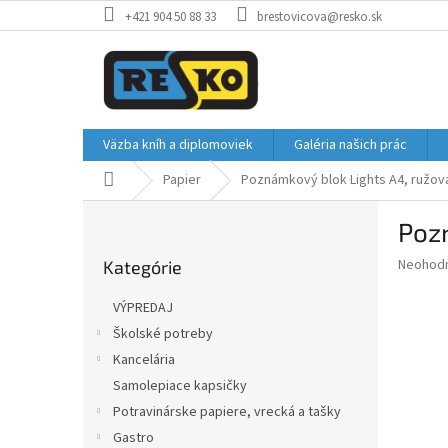
Prejsť
+421 904 50 88 33
brestovicova@resko.sk
na
obsah
Väzba kníh a diplomoviek
Galéria našich prác
Domov
Papier
Poznámkový blok Lights A4, ružová
B
Pozn
o
Preskočiť
č
Priemer
Neohod
Kategórie
kategórie
n
hodnote
ý
produkt
VÝPREDAJ
p
je
Školské potreby
0,0
a
z
Kancelária
n
5
e
Samolepiace kapsičky
hviezdič
l
Potravinárske papiere, vrecká a tašky
Gastro