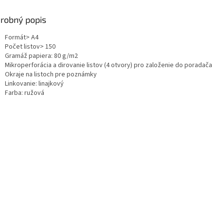
robný popis
Formát> A4
Počet listov> 150
Gramáž papiera: 80 g/m2
Mikroperforácia a dirovanie listov (4 otvory) pro založenie do poradača
Okraje na listoch pre poznámky
Linkovanie: linajkový
Farba: ružová