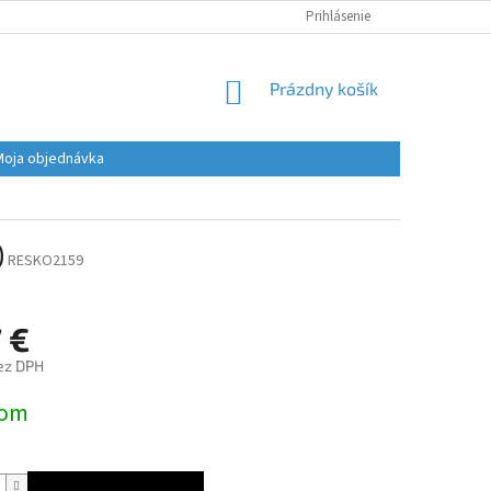
Prihlásenie
NÁKUPNÝ
Prázdny košík
KOŠÍK
Moja objednávka
)
RESKO2159
 €
ez DPH
ová
dom