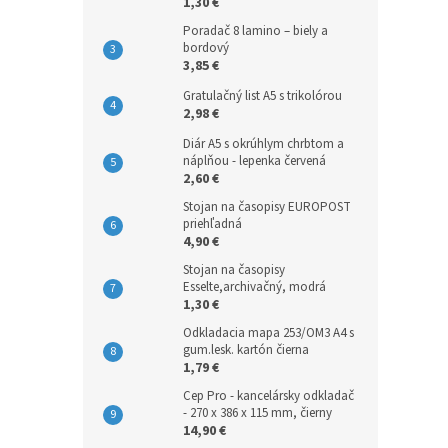
1,30 €
Poradač 8 lamino – biely a
bordový
3,85 €
Gratulačný list A5 s trikolórou
2,98 €
Diár A5 s okrúhlym chrbtom a
náplňou - lepenka červená
2,60 €
Stojan na časopisy EUROPOST
priehľadná
4,90 €
Stojan na časopisy
Esselte,archivačný, modrá
1,30 €
Odkladacia mapa 253/OM3 A4 s
gum.lesk. kartón čierna
1,79 €
Cep Pro - kancelársky odkladač
- 270 x 386 x 115 mm, čierny
14,90 €