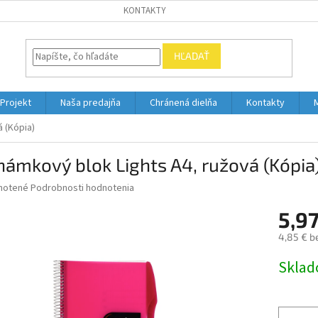
KONTAKTY
HĽADAŤ
Projekt
Naša predajňa
Chránená dielňa
Kontakty
 (Kópia)
ámkový blok Lights A4, ružová (Kópia
né
notené
Podrobnosti hodnotenia
nie
5,97
u
4,85 € b
Jednotk
Skla
cena:
iek.