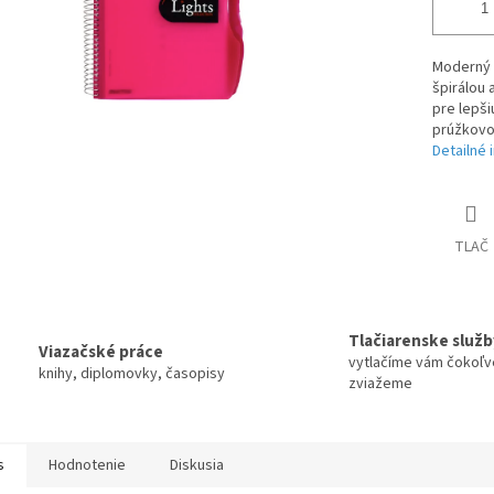
Moderný 
špirálou 
pre lepši
prúžkovo
Detailné 
TLAČ
Tlačiarenske služb
Viazačské práce
vytlačíme vám čokoľv
knihy, diplomovky, časopisy
zviažeme
s
Hodnotenie
Diskusia