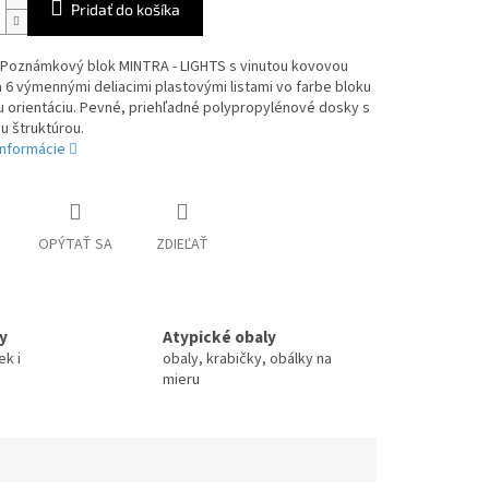
Pridať do košíka
Poznámkový blok MINTRA - LIGHTS s vinutou kovovou
a 6 výmennými deliacimi plastovými listami vo farbe bloku
u orientáciu. Pevné, priehľadné polypropylénové dosky s
u štruktúrou.
informácie
OPÝTAŤ SA
ZDIEĽAŤ
y
Atypické obaly
ek i
obaly, krabičky, obálky na
mieru