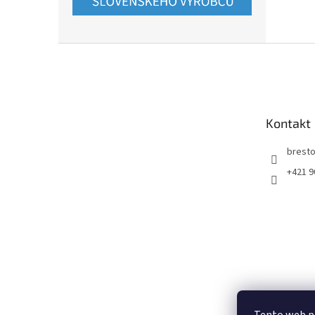
Z
á
p
ä
t
Kontakt
i
e
bresto
+421 9