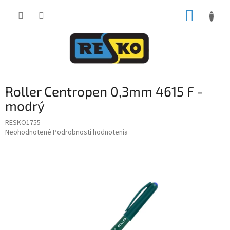
Prejsť
NÁKUP
na
obsah
KOŠÍK
Roller Centropen 0,3mm 4615 F -
modrý
RESKO1755
Priemerné
Neohodnotené
Podrobnosti hodnotenia
hodnotenie
produktu
je
0,0
z
5
hviezdičiek.