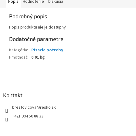
Popis
Hodnotenie
Diskusia
Podrobný popis
Popis produktu nie je dostupný
Dodatočné parametre
Kategória
:
Písacie potreby
Hmotnosť
:
0.01 kg
Z
á
p
ä
Kontakt
t
brestovicova
@
resko.sk
i
e
+421 904 50 88 33