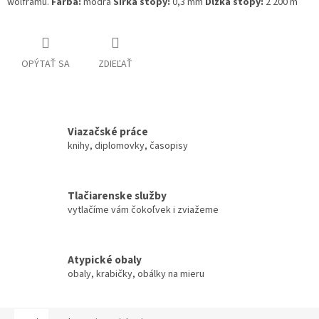
wolframu.
Farba:
modrá
Šírka stopy:
0,3 mm
Dĺžka stopy:
2 200 m
OPÝTAŤ SA
ZDIEĽAŤ
Viazačské práce
knihy, diplomovky, časopisy
Tlačiarenske služby
vytlačíme vám čokoľvek i zviažeme
Atypické obaly
obaly, krabičky, obálky na mieru