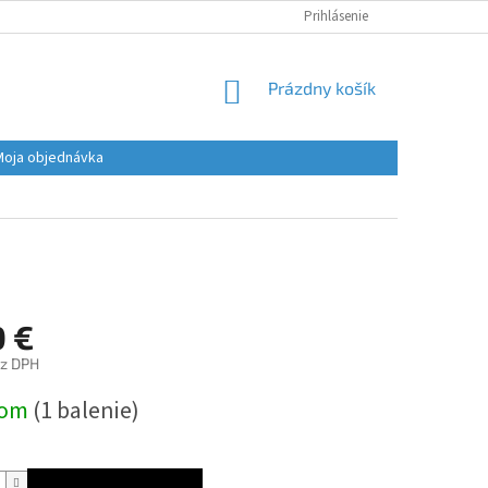
Prihlásenie
NÁKUPNÝ
Prázdny košík
KOŠÍK
Moja objednávka
0 €
ez DPH
ová
dom
(1 balenie)