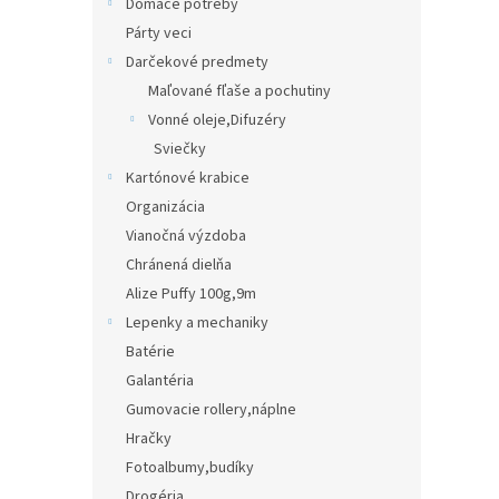
Domáce potreby
Párty veci
Darčekové predmety
Maľované fľaše a pochutiny
Vonné oleje,Difuzéry
Sviečky
Kartónové krabice
Organizácia
Vianočná výzdoba
Chránená dielňa
Alize Puffy 100g,9m
Lepenky a mechaniky
Batérie
Galantéria
Gumovacie rollery,náplne
Hračky
Fotoalbumy,budíky
Drogéria