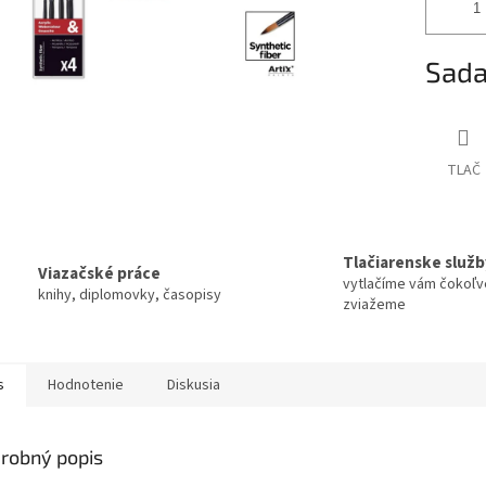
Sada
TLAČ
Tlačiarenske služb
Viazačské práce
vytlačíme vám čokoľv
knihy, diplomovky, časopisy
zviažeme
s
Hodnotenie
Diskusia
robný popis