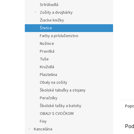
Srtrúhadlá
Zošity a dvojhárky
Žiacke knižky
Štetce
Farby a príslušenstvo
Nožnice
Pravitká
Tuše
Kružidlá
Plastelina
Obaly na zošity
Školské tabuľky a stojany
Peračníky
Školské tašky a batohy
Popi
OBALY S CVOČKOM
Fixy
Pod
Kancelária