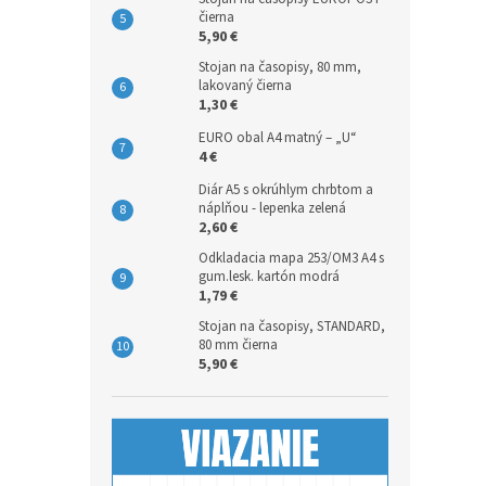
čierna
5,90 €
Stojan na časopisy, 80 mm,
lakovaný čierna
1,30 €
EURO obal A4 matný – „U“
4 €
Diár A5 s okrúhlym chrbtom a
náplňou - lepenka zelená
2,60 €
Odkladacia mapa 253/OM3 A4 s
gum.lesk. kartón modrá
1,79 €
Stojan na časopisy, STANDARD,
80 mm čierna
5,90 €