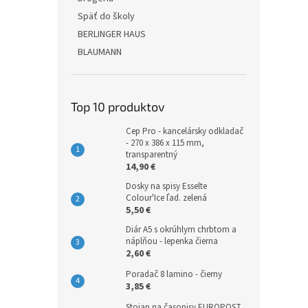
Späť do školy
BERLINGER HAUS
BLAUMANN
Top 10 produktov
Cep Pro - kancelársky odkladač
- 270 x 386 x 115 mm,
transparentný
14,90 €
Dosky na spisy Esselte
Colour'Ice ľad. zelená
5,50 €
Diár A5 s okrúhlym chrbtom a
náplňou - lepenka čierna
2,60 €
Poradač 8 lamino - čierny
3,85 €
Stojan na časopisy EUROPOST