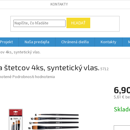
KONTAKTY
HĽADAŤ
Projekt
Naša predajňa
Chránená dielňa
Kontakty
ov 4ks, syntetický vlas.
 štetcov 4ks, syntetický vlas.
5712
né
notené
Podrobnosti hodnotenia
nie
6,9
u
5,61 € b
Jednotk
Skla
cena:
iek.