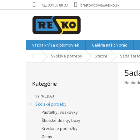
Prejsť
+421 904 50 88 33
brestovicova@resko.sk
na
obsah
Väzba kníh a diplomoviek
Galéria našich prác
Domov
Školské potreby
Štetce
Sada štetc
B
Sada
o
Preskočiť
č
Priemer
Neohod
Kategórie
kategórie
n
hodnote
ý
produkt
VÝPREDAJ
p
je
Školské potreby
0,0
a
z
Pastelky, voskovky
n
5
e
Školské dosky, boxy
hviezdič
l
Kresliace podložky
Gumy