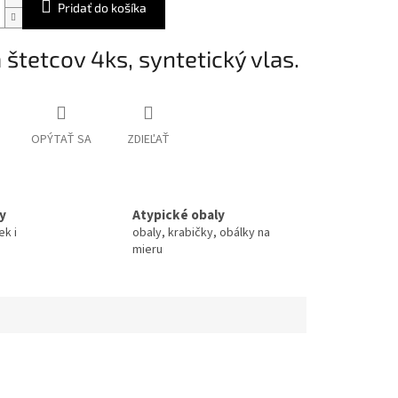
Pridať do košíka
 štetcov 4ks, syntetický vlas.
OPÝTAŤ SA
ZDIEĽAŤ
y
Atypické obaly
ek i
obaly, krabičky, obálky na
mieru