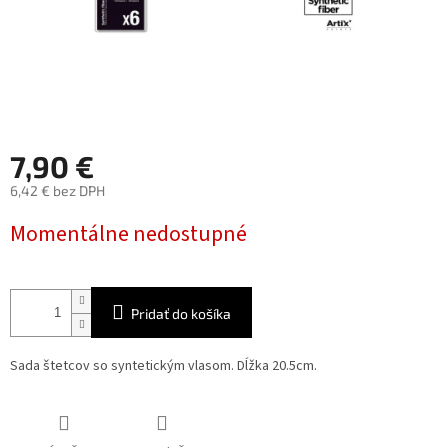
7,90 €
6,42 € bez DPH
Jednotková
Momentálne nedostupné
cena:
Pridať do košíka
Sada štetcov so syntetickým vlasom. Dĺžka 20.5cm.