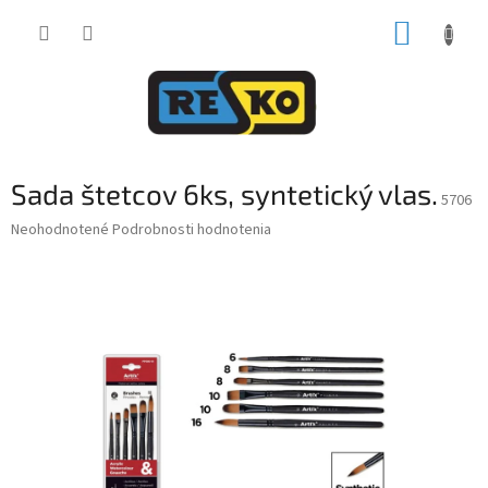
Prejsť
NÁKUP
na
obsah
KOŠÍK
Sada štetcov 6ks, syntetický vlas.
5706
Priemerné
Neohodnotené
Podrobnosti hodnotenia
hodnotenie
produktu
je
0,0
z
5
hviezdičiek.