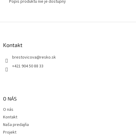
Popis produktu nie je dostupný
Z
á
p
ä
Kontakt
t
brestovicova
@
resko.sk
i
e
+421 904 50 88 33
O NÁS
O nás
Kontakt
Naša predajňa
Projekt