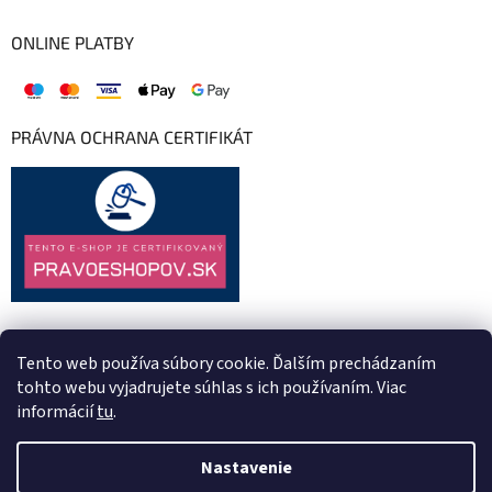
ONLINE PLATBY
PRÁVNA OCHRANA CERTIFIKÁT
Tento web používa súbory cookie. Ďalším prechádzaním
tohto webu vyjadrujete súhlas s ich používaním. Viac
informácií
tu
.
Nastavenie
Vytvoril Shoptet