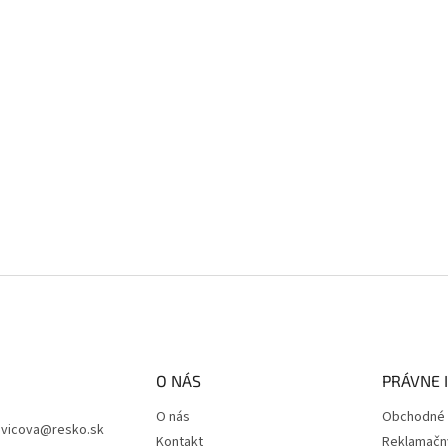
O NÁS
PRÁVNE 
O nás
Obchodné 
vicova
@
resko.sk
Kontakt
Reklamačn