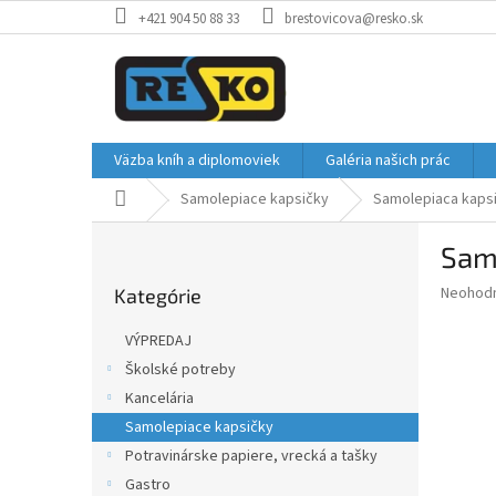
Prejsť
+421 904 50 88 33
brestovicova@resko.sk
na
obsah
Väzba kníh a diplomoviek
Galéria našich prác
Domov
Samolepiace kapsičky
Samolepiaca kaps
B
Sam
o
Preskočiť
č
Priemer
Neohod
Kategórie
kategórie
n
hodnote
ý
produkt
VÝPREDAJ
p
je
Školské potreby
0,0
a
z
Kancelária
n
5
e
Samolepiace kapsičky
hviezdič
l
Potravinárske papiere, vrecká a tašky
Gastro