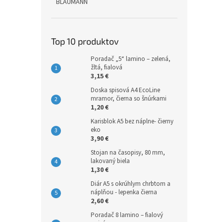
BLAUMANN
Top 10 produktov
Poradač „5“ lamino – zelená,
žltá, fialová
3,15 €
Doska spisová A4 EcoLine
mramor, čierna so šnúrkami
1,20 €
Karisblok A5 bez náplne- čierny
eko
3,90 €
Stojan na časopisy, 80 mm,
lakovaný biela
1,30 €
Diár A5 s okrúhlym chrbtom a
náplňou - lepenka čierna
2,60 €
Poradač 8 lamino – fialový