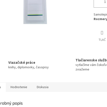
Samolepi
Rozmery
TLAČ
Tlačiarenske služb
Viazačské práce
vytlačíme vám čokoľv
knihy, diplomovky, časopisy
zviažeme
s
Hodnotenie
Diskusia
robný popis