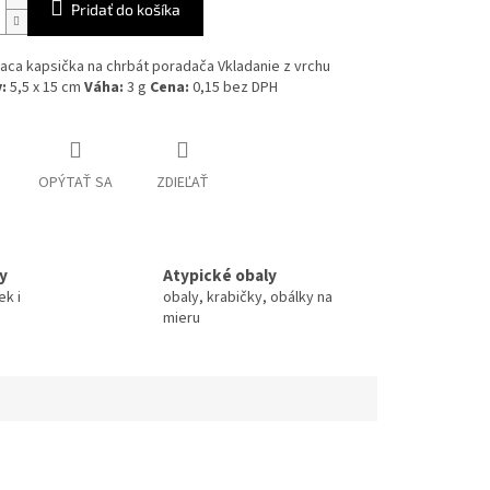
Pridať do košíka
aca kapsička na chrbát poradača Vkladanie z vrchu
:
5,5 x 15 cm
Váha:
3 g
Cena:
0,15 bez DPH
OPÝTAŤ SA
ZDIEĽAŤ
y
Atypické obaly
ek i
obaly, krabičky, obálky na
mieru