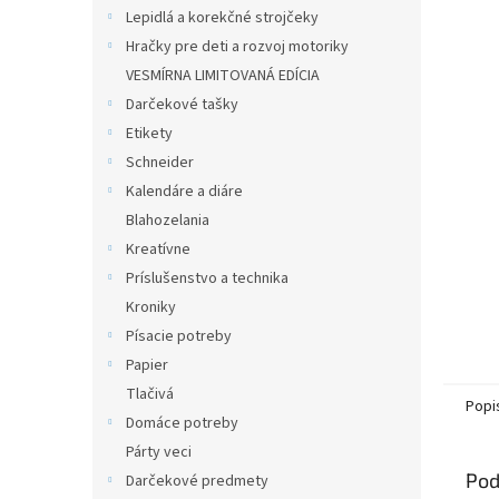
Lepidlá a korekčné strojčeky
Hračky pre deti a rozvoj motoriky
VESMÍRNA LIMITOVANÁ EDÍCIA
Darčekové tašky
Etikety
Schneider
Kalendáre a diáre
Blahozelania
Kreatívne
Príslušenstvo a technika
Kroniky
Písacie potreby
Papier
Tlačivá
Popi
Domáce potreby
Párty veci
Pod
Darčekové predmety