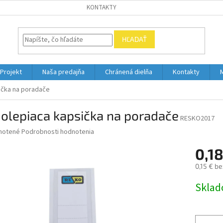
KONTAKTY
HĽADAŤ
Projekt
Naša predajňa
Chránená dielňa
Kontakty
ička na poradače
olepiaca kapsička na poradače
RESKO2017
né
notené
Podrobnosti hodnotenia
nie
0,18
u
0,15 € b
Jednotk
Skla
cena:
iek.