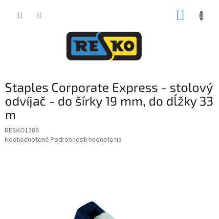
Prejsť
NÁKUP
na
obsah
KOŠÍK
Staples Corporate Express - stolový
odvíjač - do šírky 19 mm, do dĺžky 33
m
RESKO1586
Priemerné
Neohodnotené
Podrobnosti hodnotenia
hodnotenie
produktu
je
0,0
z
5
hviezdičiek.