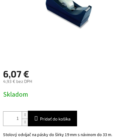
6,07 €
4,93 € bez DPH
Jednotková
Skladom
cena:
Pridať do košíka
Stolový odvíjač na pásky do šírky 19 mm s návinom do 33 m.