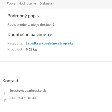
Popis
Hodnotenie
Diskusia
Podrobný popis
Popis produktu nie je dostupný
Dodatočné parametre
Kategória
:
Lepidlá a korekčné strojčeky
Hmotnosť
:
0.01 kg
Z
á
p
ä
Kontakt
t
brestovicova
@
resko.sk
i
e
+421 904 50 88 33