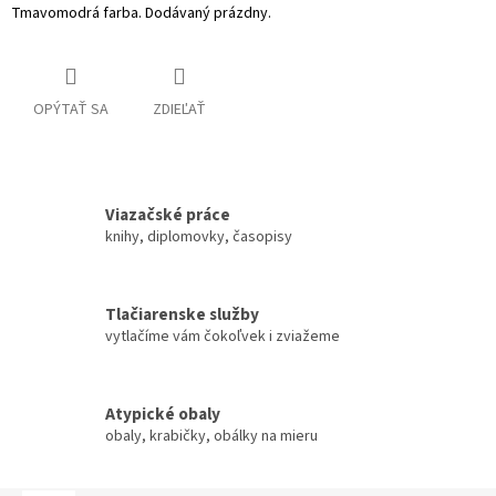
Tmavomodrá farba. Dodávaný prázdny.
OPÝTAŤ SA
ZDIEĽAŤ
Viazačské práce
knihy, diplomovky, časopisy
Tlačiarenske služby
vytlačíme vám čokoľvek i zviažeme
Atypické obaly
obaly, krabičky, obálky na mieru