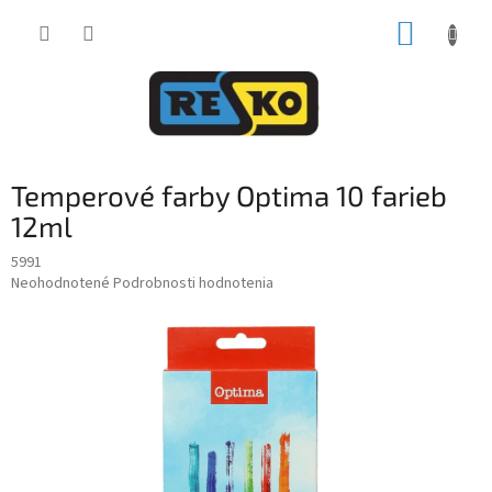
Prejsť
NÁKUP
na
obsah
KOŠÍK
Temperové farby Optima 10 farieb
12ml
5991
Priemerné
Neohodnotené
Podrobnosti hodnotenia
hodnotenie
produktu
je
0,0
z
5
hviezdičiek.