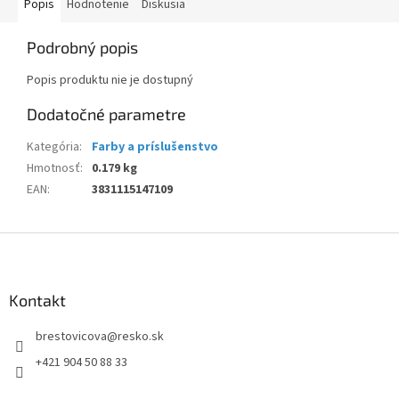
Popis
Hodnotenie
Diskusia
Podrobný popis
Popis produktu nie je dostupný
Dodatočné parametre
Kategória
:
Farby a príslušenstvo
Hmotnosť
:
0.179 kg
EAN
:
3831115147109
Z
á
p
ä
Kontakt
t
brestovicova
@
resko.sk
i
e
+421 904 50 88 33