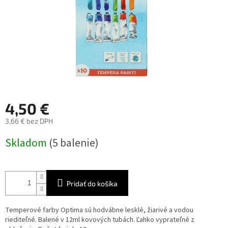
4,50 €
3,66 € bez DPH
Jednotková
Skladom
(5 balenie)
cena:
Pridať do košíka
Temperové farby Optima sú hodvábne lesklé, žiarivé a vodou
riediteľné. Balené v 12ml kovových tubách. Ľahko vyprateľné z