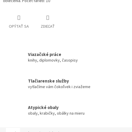
oblečenia. Počet farieb: 10
OPÝTAŤ SA
ZDIEĽAŤ
Viazačské práce
knihy, diplomovky, časopisy
Tlačiarenske služby
vytlačíme vám čokoľvek i zviažeme
Atypické obaly
obaly, krabičky, obálky na mieru