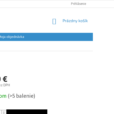
Prihlásenie
NÁKUPNÝ
Prázdny košík
KOŠÍK
Moja objednávka
9 €
ez DPH
ová
dom
(>5 balenie)