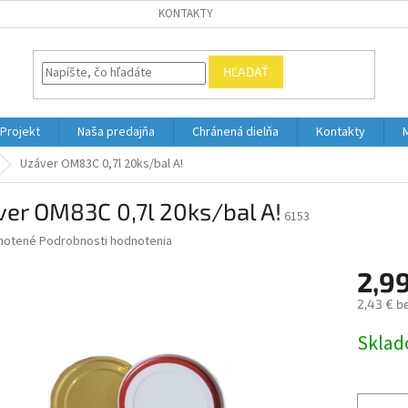
KONTAKTY
HĽADAŤ
Projekt
Naša predajňa
Chránená dielňa
Kontakty
Uzáver OM83C 0,7l 20ks/bal A!
er OM83C 0,7l 20ks/bal A!
6153
né
notené
Podrobnosti hodnotenia
nie
2,9
u
2,43 € b
Jednotk
Skla
cena:
iek.