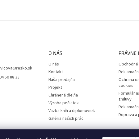
O NÁS
PRÁVNE 
O nás
Obchodné 
vicova
@
resko.sk
Kontakt
Reklamačn
04 50 88 33
Naša predajňa
Ochrana os
cookies
Projekt
Formulár n
Chránená dielňa
zmluvy
Výroba pečiatok
Reklamačný
Väzba kníh a diplomoviek
Doprava a 
Galéria našich prác