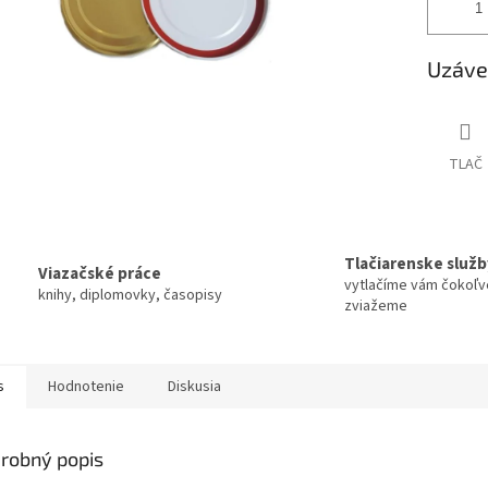
Uzáve
TLAČ
Tlačiarenske služb
Viazačské práce
vytlačíme vám čokoľv
knihy, diplomovky, časopisy
zviažeme
s
Hodnotenie
Diskusia
robný popis