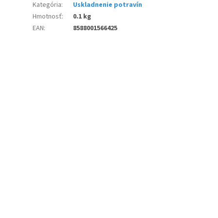
Kategória
:
Uskladnenie potravín
Hmotnosť
:
0.1 kg
EAN
:
8588001566425