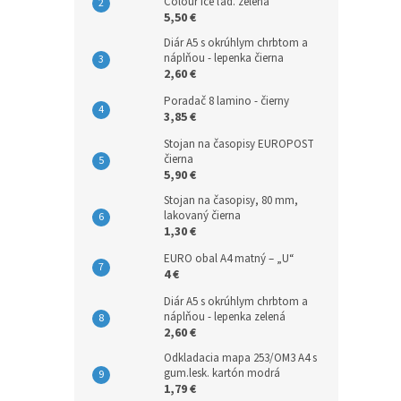
Colour'Ice ľad. zelená
5,50 €
Diár A5 s okrúhlym chrbtom a
náplňou - lepenka čierna
2,60 €
Poradač 8 lamino - čierny
3,85 €
Stojan na časopisy EUROPOST
čierna
5,90 €
Stojan na časopisy, 80 mm,
lakovaný čierna
1,30 €
EURO obal A4 matný – „U“
4 €
Diár A5 s okrúhlym chrbtom a
náplňou - lepenka zelená
2,60 €
Odkladacia mapa 253/OM3 A4 s
gum.lesk. kartón modrá
1,79 €