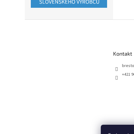
Z
á
p
ä
t
Kontakt
i
e
bresto
+421 9