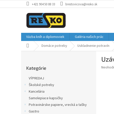
Prejsť
+421 904 50 88 33
brestovicova@resko.sk
na
obsah
Väzba kníh a diplomoviek
Galéria našich prác
Domov
Domáce potreby
Uskladnenie potravín
B
Uzáv
o
Preskočiť
č
Priemer
Neohod
Kategórie
kategórie
n
hodnote
ý
produkt
VÝPREDAJ
p
je
Školské potreby
0,0
a
z
Kancelária
n
5
e
Samolepiace kapsičky
hviezdič
l
Potravinárske papiere, vrecká a tašky
Gastro