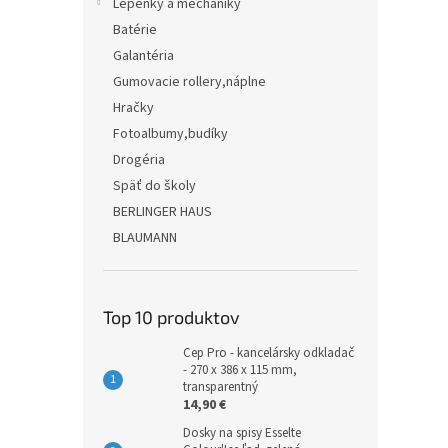
Lepenky a mechaniky
Batérie
Galantéria
Gumovacie rollery,náplne
Hračky
Fotoalbumy,budíky
Drogéria
Späť do školy
BERLINGER HAUS
BLAUMANN
Top 10 produktov
Cep Pro - kancelársky odkladač
- 270 x 386 x 115 mm,
transparentný
14,90 €
Dosky na spisy Esselte