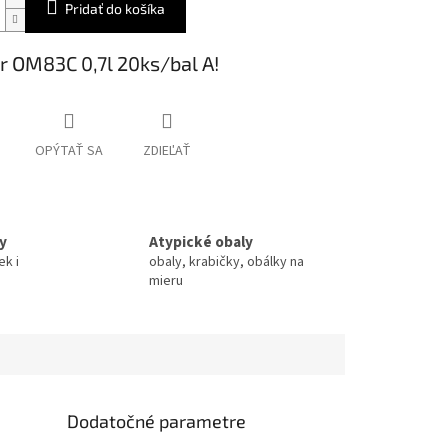
Pridať do košíka
r OM83C 0,7l 20ks/bal A!
OPÝTAŤ SA
ZDIEĽAŤ
y
Atypické obaly
ek i
obaly, krabičky, obálky na
mieru
Dodatočné parametre