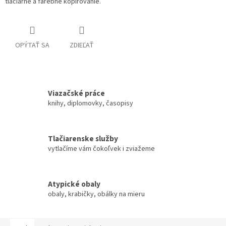
tlačiarne a farebné kopírovanie.
OPÝTAŤ SA
ZDIEĽAŤ
Viazačské práce
knihy, diplomovky, časopisy
Tlačiarenske služby
vytlačíme vám čokoľvek i zviažeme
Atypické obaly
obaly, krabičky, obálky na mieru