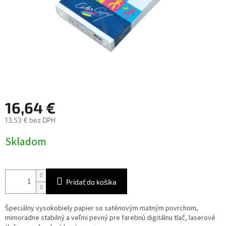
16,64 €
13,53 € bez DPH
Jednotková
Skladom
cena:
Pridať do košíka
Špeciálny vysokobiely papier so saténovým matným povrchom,
mimoradne stabilný a veľmi pevný pre farebnú digitálnu tlač, laserové