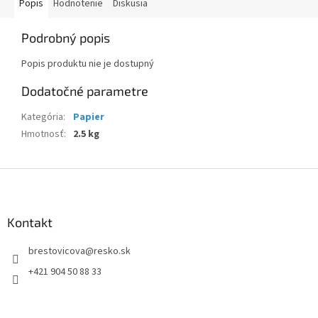
Popis
Hodnotenie
Diskusia
Podrobný popis
Popis produktu nie je dostupný
Dodatočné parametre
Kategória
:
Papier
Hmotnosť
:
2.5 kg
Z
á
p
ä
Kontakt
t
brestovicova
@
resko.sk
i
e
+421 904 50 88 33