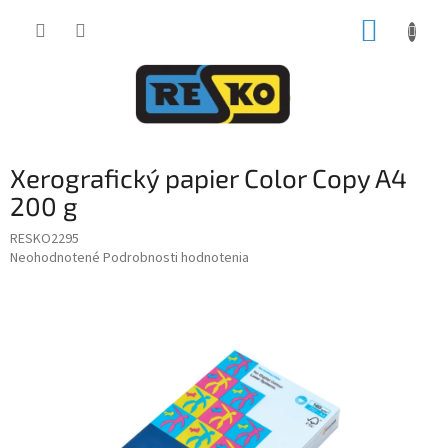
Prejsť
NÁKUP
na
obsah
KOŠÍK
Xerografický papier Color Copy A4
200 g
RESKO2295
Priemerné
Neohodnotené
Podrobnosti hodnotenia
hodnotenie
produktu
je
0,0
z
5
hviezdičiek.