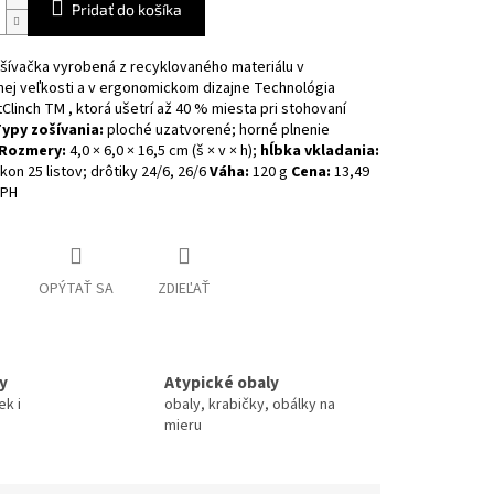
Pridať do košíka
šívačka vyrobená z recyklovaného materiálu v
ej veľkosti a v ergonomickom dizajne
Technológia
Clinch TM , ktorá ušetrí až 40 % miesta pri stohovaní
ypy zošívania:
ploché uzatvorené; horné plnenie
Rozmery:
4,0 × 6,0 × 16,5 cm (š × v × h);
hĺbka vkladania:
kon 25 listov; drôtiky 24/6, 26/6
Váha:
120 g
Cena:
13,49
DPH
OPÝTAŤ SA
ZDIEĽAŤ
y
Atypické obaly
ek i
obaly, krabičky, obálky na
mieru