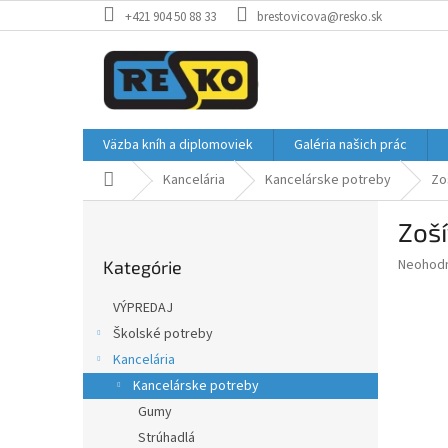
Prejsť
+421 904 50 88 33
brestovicova@resko.sk
na
obsah
Väzba kníh a diplomoviek
Galéria našich prác
Domov
Kancelária
Kancelárske potreby
Zo
B
Zoší
o
Preskočiť
č
Priemer
Neohod
Kategórie
kategórie
n
hodnote
ý
produkt
VÝPREDAJ
p
je
Školské potreby
0,0
a
z
Kancelária
n
5
e
Kancelárske potreby
hviezdič
l
Gumy
Strúhadlá