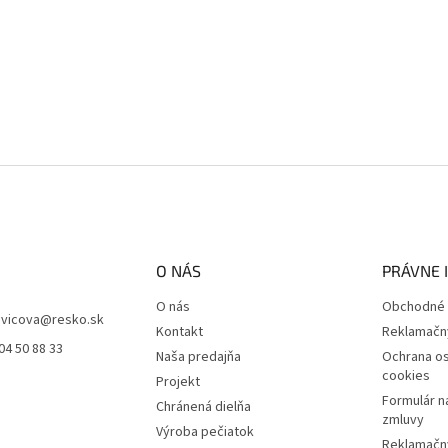
O NÁS
PRÁVNE 
O nás
Obchodné 
vicova
@
resko.sk
Kontakt
Reklamačn
04 50 88 33
Naša predajňa
Ochrana os
cookies
Projekt
Formulár n
Chránená dielňa
zmluvy
Výroba pečiatok
Reklamačný