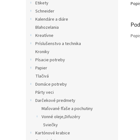
Etikety
Popi
Schneider
Kalendáre a diáre
Pod
Blahozelania
Kreatívne
Popi
Príslušenstvo a technika
Kroniky
Písacie potreby
Papier
Tlačivá
Domáce potreby
Párty veci
Darčekové predmety
Maľované fľaše a pochutiny
Vonné oleje,Difuzéry
Sviečky
Kartónové krabice