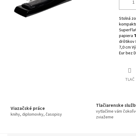
Stolná zo
kompaktn
SuperFlat
papiera
T
drôtikov
7,0 cm
Vý
Eur bez 
TLAČ
Tlačiarenske služb
Viazačské práce
vytlačíme vám čokoľv
knihy, diplomovky, časopisy
zviažeme