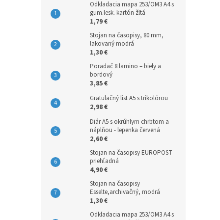
Odkladacia mapa 253/OM3 A4 s
gum.lesk. kartón žltá
1,79 €
Stojan na časopisy, 80 mm,
lakovaný modrá
1,30 €
Poradač 8 lamino – biely a
bordový
3,85 €
Gratulačný list A5 s trikolórou
2,98 €
Diár A5 s okrúhlym chrbtom a
náplňou - lepenka červená
2,60 €
Stojan na časopisy EUROPOST
priehľadná
4,90 €
Stojan na časopisy
Esselte,archivačný, modrá
1,30 €
Odkladacia mapa 253/OM3 A4 s