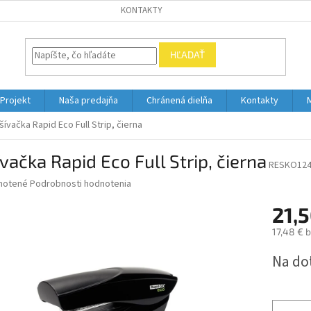
KONTAKTY
HĽADAŤ
Projekt
Naša predajňa
Chránená dielňa
Kontakty
šívačka Rapid Eco Full Strip, čierna
vačka Rapid Eco Full Strip, čierna
RESKO12
né
notené
Podrobnosti hodnotenia
nie
21,5
u
17,48 € 
Jednotk
Na do
cena:
iek.