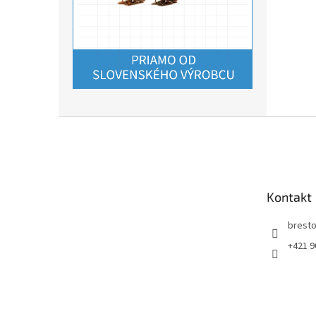
Z
á
p
ä
t
Kontakt
i
e
bresto
+421 9