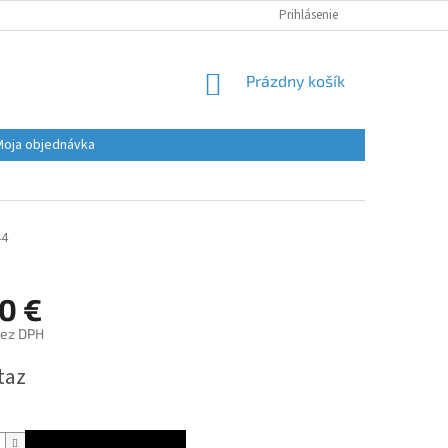
Prihlásenie
NÁKUPNÝ
Prázdny košík
KOŠÍK
Moja objednávka
44
0 €
bez DPH
ová
taz