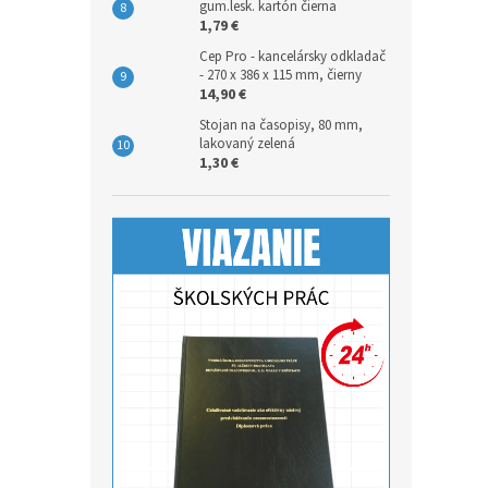
gum.lesk. kartón čierna
1,79 €
Cep Pro - kancelársky odkladač
- 270 x 386 x 115 mm, čierny
14,90 €
Stojan na časopisy, 80 mm,
lakovaný zelená
1,30 €