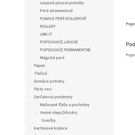
Luxusné písacie potreby
Perá atramentové
PLNIACE PERÁ ROLLEROVÉ
Popi
ROLLERY
LINK-IT
POPISOVAČE LAKOVÉ
Pod
POPISOVAČE PERMANENTNÉ
Popi
Magické perá
Papier
Tlačivá
Domáce potreby
Párty veci
Darčekové predmety
Maľované fľaše a pochutiny
Vonné oleje,Difuzéry
Sviečky
Kartónové krabice