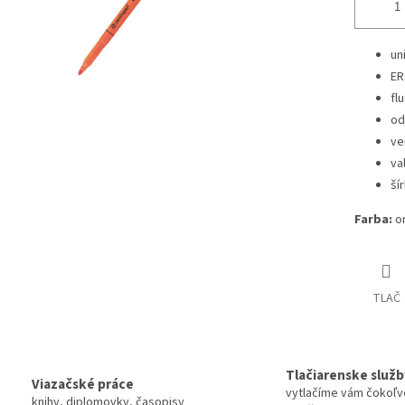
un
ER
fl
od
ve
va
ší
Farba:
o
TLAČ
Tlačiarenske služb
Viazačské práce
vytlačíme vám čokoľv
knihy, diplomovky, časopisy