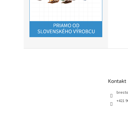
Z
á
p
ä
t
Kontakt
i
e
bresto
+421 9