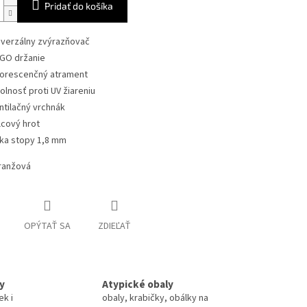
Pridať do košíka
iverzálny zvýrazňovač
GO držanie
uorescenčný atrament
olnosť proti UV žiareniu
ntilačný vrchnák
lcový hrot
rka stopy 1,8 mm
ranžová
OPÝTAŤ SA
ZDIEĽAŤ
y
Atypické obaly
ek i
obaly, krabičky, obálky na