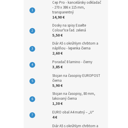
Cep Pro - kancelársky odkladač
- 270 x 386 x 115 mm,
transparentný
14,90 €
Dosky na spisy Esselte
Colour'Ice ľad. zelená
5,50 €
Diár A5 s okrúhlym chrbtom a
náplňou - lepenka čierna
2,60 €
Poradač 8 lamino - čierny
3,85 €
Stojan na časopisy EUROPOST
čierna
5,90 €
Stojan na časopisy, 80 mm,
lakovaný čierna
1,30 €
EURO obal A4 matný – „U“
4 €
Diár A5 s okrúhlym chrbtom a