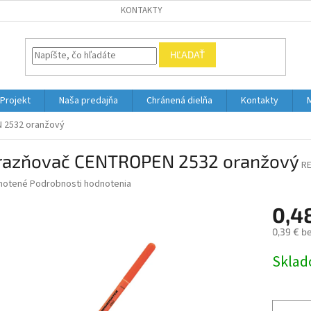
KONTAKTY
HĽADAŤ
Projekt
Naša predajňa
Chránená dielňa
Kontakty
 2532 oranžový
razňovač CENTROPEN 2532 oranžový
R
né
notené
Podrobnosti hodnotenia
nie
0,4
u
0,39 € b
Jednotk
Skla
cena:
iek.