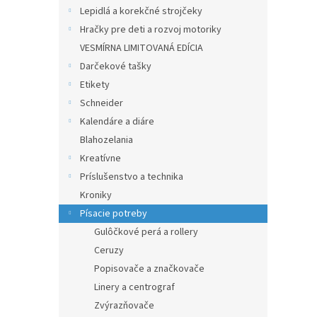
Lepidlá a korekčné strojčeky
Hračky pre deti a rozvoj motoriky
VESMÍRNA LIMITOVANÁ EDÍCIA
Darčekové tašky
Etikety
Schneider
Kalendáre a diáre
Blahozelania
Kreatívne
Príslušenstvo a technika
Kroniky
Písacie potreby
Gulôčkové perá a rollery
Ceruzy
Popisovače a značkovače
Linery a centrograf
Zvýrazňovače