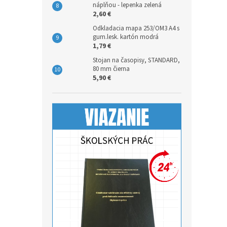
náplňou - lepenka zelená
2,60 €
Odkladacia mapa 253/OM3 A4 s
gum.lesk. kartón modrá
1,79 €
Stojan na časopisy, STANDARD,
80 mm čierna
5,90 €