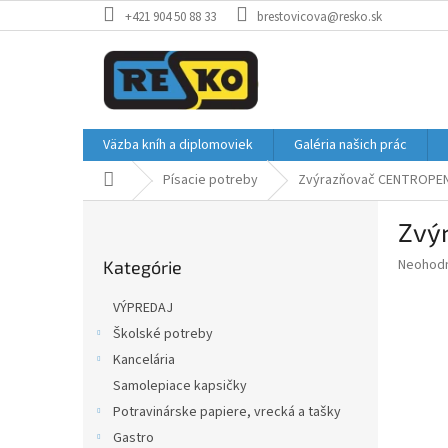
Prejsť
+421 904 50 88 33
brestovicova@resko.sk
na
obsah
Väzba kníh a diplomoviek
Galéria našich prác
Domov
Písacie potreby
Zvýrazňovač CENTROPEN
B
Zvý
o
Preskočiť
č
Priemer
Neohod
Kategórie
kategórie
n
hodnote
ý
produkt
VÝPREDAJ
p
je
Školské potreby
0,0
a
z
Kancelária
n
5
e
Samolepiace kapsičky
hviezdič
l
Potravinárske papiere, vrecká a tašky
Gastro