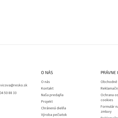
O NÁS
PRÁVNE 
O nás
Obchodné 
vicova
@
resko.sk
Kontakt
Reklamačn
04 50 88 33
Naša predajňa
Ochrana os
cookies
Projekt
Formulár n
Chránená dielňa
zmluvy
Výroba pečiatok