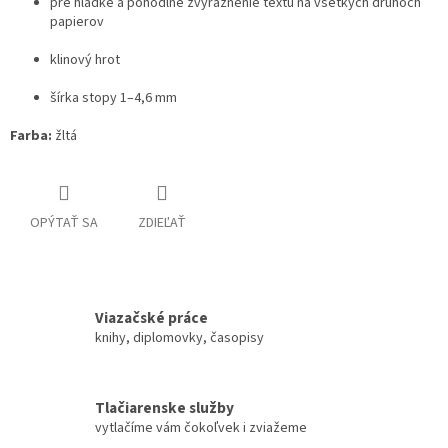
pre hladké a pohodlné zvýraznenie textu na všetkých druhoch
papierov
klinový hrot
šírka stopy 1–4,6 mm
Farba:
žltá
OPÝTAŤ SA
ZDIEĽAŤ
Viazačské práce
knihy, diplomovky, časopisy
Tlačiarenske služby
vytlačíme vám čokoľvek i zviažeme