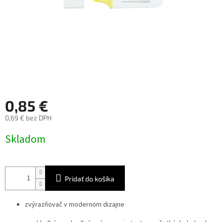
0,85 €
0,69 € bez DPH
Jednotková
Skladom
cena:
Pridať do košíka
zvýrazňovač v modernom dizajne