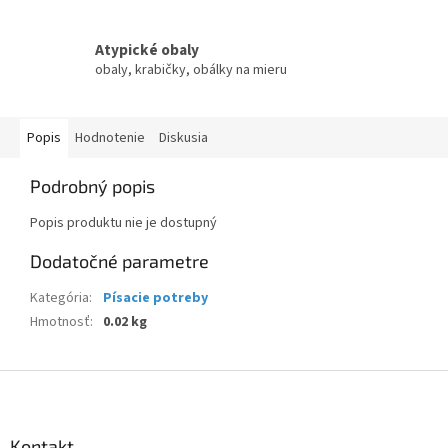
Atypické obaly
obaly, krabičky, obálky na mieru
Popis
Hodnotenie
Diskusia
Podrobný popis
Popis produktu nie je dostupný
Dodatočné parametre
Kategória
:
Písacie potreby
Hmotnosť
:
0.02 kg
Z
á
p
ä
Kontakt