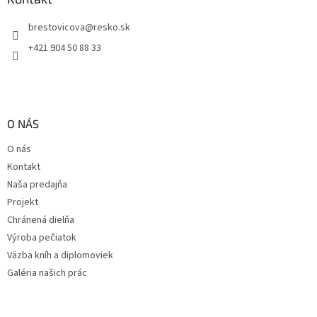
t
brestovicova
@
resko.sk
i
e
+421 904 50 88 33
O NÁS
O nás
Kontakt
Naša predajňa
Projekt
Chránená dielňa
Výroba pečiatok
Väzba kníh a diplomoviek
Galéria našich prác