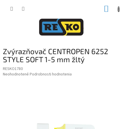
Prejsť
NÁKUP
na
obsah
KOŠÍK
Zvýrazňovač CENTROPEN 6252
STYLE SOFT 1-5 mm žltý
RESKO1780
Priemerné
Neohodnotené
Podrobnosti hodnotenia
hodnotenie
produktu
je
0,0
z
5
hviezdičiek.