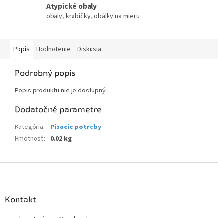
Atypické obaly
obaly, krabičky, obálky na mieru
Popis
Hodnotenie
Diskusia
Podrobný popis
Popis produktu nie je dostupný
Dodatočné parametre
Kategória
:
Písacie potreby
Hmotnosť
:
0.02 kg
Z
á
p
ä
Kontakt
t