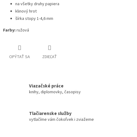
na všetky druhy papiera
klinový hrot
šírka stopy 1-4,6 mm
Farby:
ružová
OPÝTAŤ SA
ZDIEĽAŤ
Viazačské práce
knihy, diplomovky, časopisy
Tlačiarenske služby
vytlačíme vám čokoľvek i zviažeme