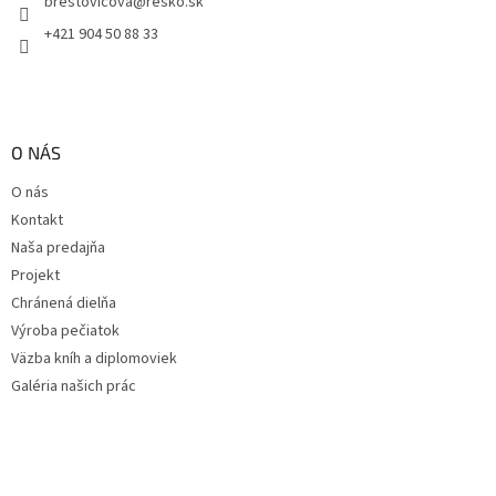
brestovicova
@
resko.sk
i
e
+421 904 50 88 33
O NÁS
O nás
Kontakt
Naša predajňa
Projekt
Chránená dielňa
Výroba pečiatok
Väzba kníh a diplomoviek
Galéria našich prác