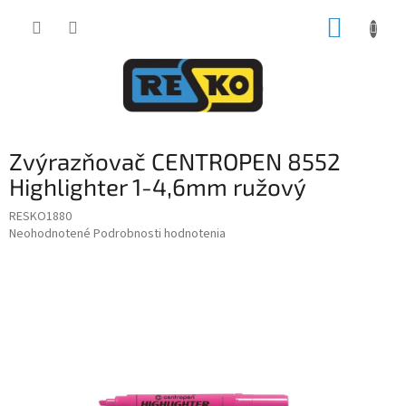
Prejsť
NÁKUP
na
obsah
KOŠÍK
Zvýrazňovač CENTROPEN 8552
Highlighter 1-4,6mm ružový
RESKO1880
Priemerné
Neohodnotené
Podrobnosti hodnotenia
hodnotenie
produktu
je
0,0
z
5
hviezdičiek.