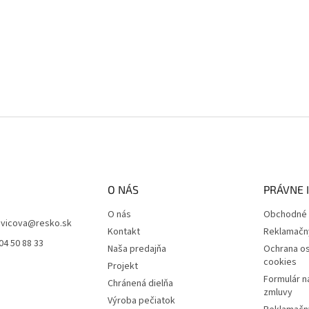
O NÁS
PRÁVNE 
O nás
Obchodné 
vicova
@
resko.sk
Kontakt
Reklamačn
04 50 88 33
Naša predajňa
Ochrana os
cookies
Projekt
Formulár n
Chránená dielňa
zmluvy
Výroba pečiatok