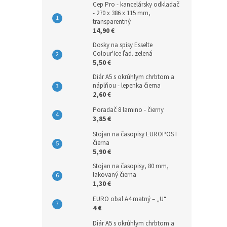
Cep Pro - kancelársky odkladač
- 270 x 386 x 115 mm,
transparentný
14,90 €
Dosky na spisy Esselte
Colour'Ice ľad. zelená
5,50 €
Diár A5 s okrúhlym chrbtom a
náplňou - lepenka čierna
2,60 €
Poradač 8 lamino - čierny
3,85 €
Stojan na časopisy EUROPOST
čierna
5,90 €
Stojan na časopisy, 80 mm,
lakovaný čierna
1,30 €
EURO obal A4 matný – „U“
4 €
Diár A5 s okrúhlym chrbtom a