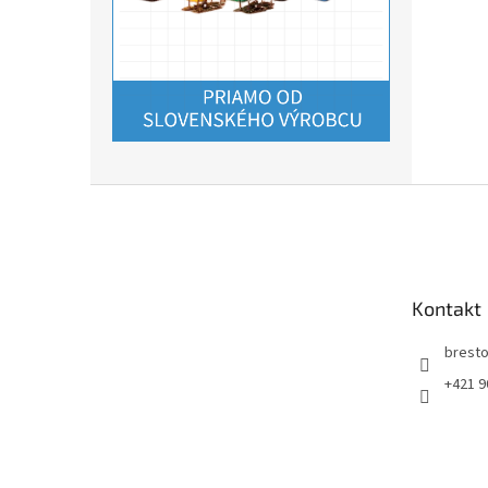
Z
á
p
ä
t
Kontakt
i
e
bresto
+421 9