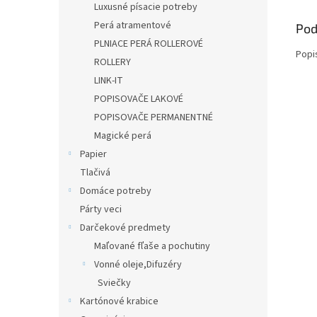
Luxusné písacie potreby
Perá atramentové
Pod
PLNIACE PERÁ ROLLEROVÉ
Popi
ROLLERY
LINK-IT
POPISOVAČE LAKOVÉ
POPISOVAČE PERMANENTNÉ
Magické perá
Papier
Tlačivá
Domáce potreby
Párty veci
Darčekové predmety
Maľované fľaše a pochutiny
Vonné oleje,Difuzéry
Sviečky
Kartónové krabice