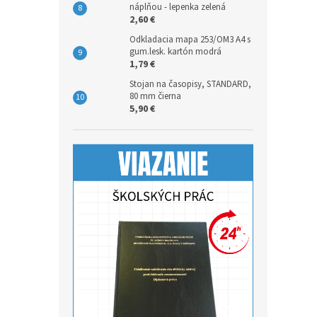
náplňou - lepenka zelená
2,60 €
Odkladacia mapa 253/OM3 A4 s
gum.lesk. kartón modrá
1,79 €
Stojan na časopisy, STANDARD,
80 mm čierna
5,90 €