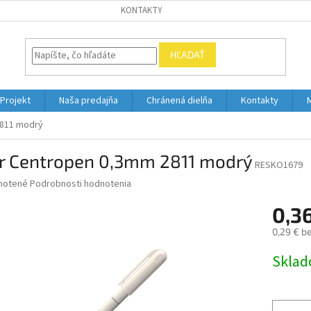
KONTAKTY
HĽADAŤ
Projekt
Naša predajňa
Chránená dielňa
Kontakty
2811 modrý
er Centropen 0,3mm 2811 modrý
RESKO1679
né
notené
Podrobnosti hodnotenia
nie
0,3
u
0,29 € b
Jednotk
Skla
cena:
iek.