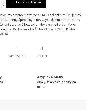
Pridať do košíka
ovom trojhrannom dizajne s ERGO držaním! Veľmi jemný
 hrot, plnený špeciálnym nevysychajúcim atramentom.
 14 dní otvorený bez toho, aby vyschol! Určený pre
 použitie.
Farba:
modrá
Šírka stopy:
0,3mm
Dĺžka
500 m
OPÝTAŤ SA
ZDIEĽAŤ
y
Atypické obaly
ek i
obaly, krabičky, obálky na
mieru