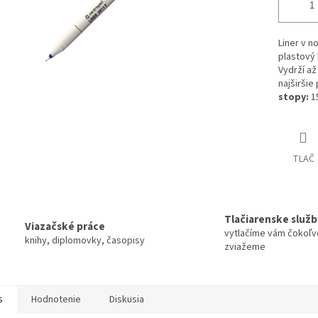
Liner v n
plastový
Vydrží až
najširšie
stopy:
1
TLAČ
Tlačiarenske služb
Viazačské práce
vytlačíme vám čokoľv
knihy, diplomovky, časopisy
zviažeme
s
Hodnotenie
Diskusia