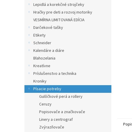
Lepidlá a korekčné strojčeky
Hračky pre deti a rozvoj motoriky
VESMÍRNA LIMITOVANÁ EDÍCIA
Darčekové tašky
Etikety
Schneider
Kalendáre a diáre
Blahozelania
Kreatívne
Príslušenstvo a technika
Kroniky
Písacie potreby
Gulôčkové perá a rollery
Ceruzy
Popisovače a značkovače
Linery a centrograf
Popi
Zvýrazňovače