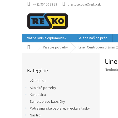
Prejsť
+421 904 50 88 33
brestovicova@resko.sk
na
obsah
Väzba kníh a diplomoviek
Galéria našich prác
Domov
Písacie potreby
Liner Centropen 0,3mm 
B
Lin
o
Preskočiť
č
Priemer
Neohod
Kategórie
kategórie
n
hodnote
ý
produkt
VÝPREDAJ
p
je
Školské potreby
0,0
a
z
Kancelária
n
5
e
Samolepiace kapsičky
hviezdič
l
Potravinárske papiere, vrecká a tašky
Gastro