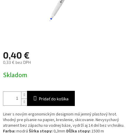
0,40 €
0,33 € bez DPH
Jednotková
Skladom
cena:
Pridať do košíka
Liner s novým ergonomickým designom má jemný plastový hrot.
Vhodný pre písanie na papier, kreslenie, skicovanie. Nevysychavý
atrament bez zápachu na vodnej báze, vydrží aj 14 dní bez vrchnáku.
Farba:
modrá
Šírka stopy:
0,3mm
Dĺžka stopy:
1500 m