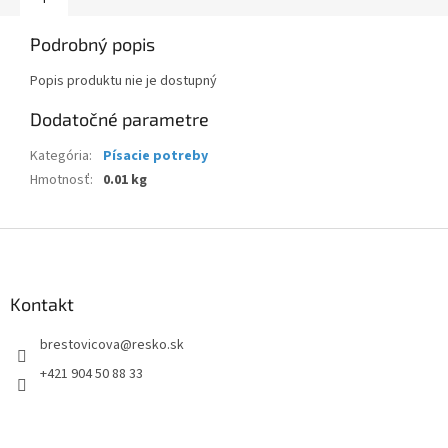
Podrobný popis
Popis produktu nie je dostupný
Dodatočné parametre
Kategória
:
Písacie potreby
Hmotnosť
:
0.01 kg
Z
á
p
ä
Kontakt
t
brestovicova
@
resko.sk
i
e
+421 904 50 88 33