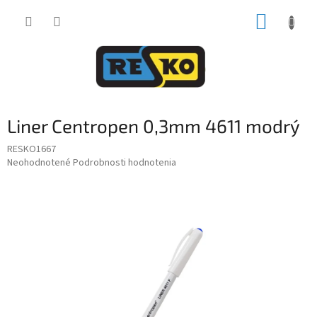
Prejsť
NÁKUP
na
obsah
KOŠÍK
Liner Centropen 0,3mm 4611 modrý
RESKO1667
Priemerné
Neohodnotené
Podrobnosti hodnotenia
hodnotenie
produktu
je
0,0
z
5
hviezdičiek.