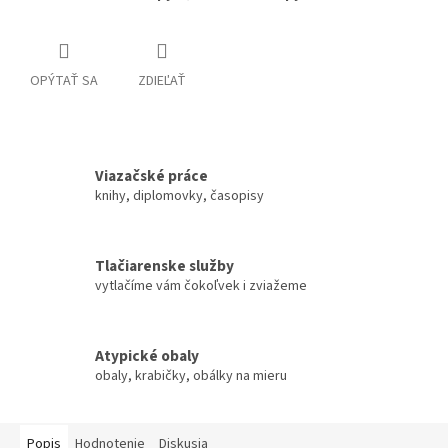
OPÝTAŤ SA
ZDIEĽAŤ
Viazačské práce
knihy, diplomovky, časopisy
Tlačiarenske služby
vytlačíme vám čokoľvek i zviažeme
Atypické obaly
obaly, krabičky, obálky na mieru
Popis
Hodnotenie
Diskusia