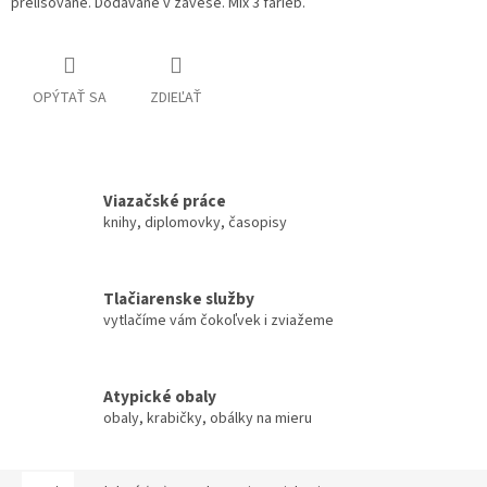
prelisované. Dodávané v závese. Mix 3 farieb.
OPÝTAŤ SA
ZDIEĽAŤ
Viazačské práce
knihy, diplomovky, časopisy
Tlačiarenske služby
vytlačíme vám čokoľvek i zviažeme
Atypické obaly
obaly, krabičky, obálky na mieru