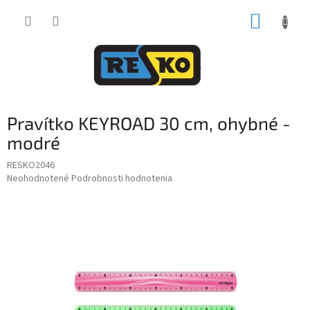
Prejsť
NÁKUP
na
obsah
KOŠÍK
Pravítko KEYROAD 30 cm, ohybné -
modré
RESKO2046
Priemerné
Neohodnotené
Podrobnosti hodnotenia
hodnotenie
produktu
je
0,0
z
5
hviezdičiek.