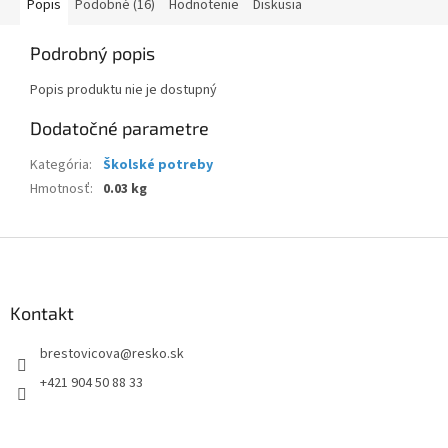
Popis
Podobné (16)
Hodnotenie
Diskusia
Podrobný popis
Popis produktu nie je dostupný
Dodatočné parametre
Kategória
:
Školské potreby
Hmotnosť
:
0.03 kg
Z
á
p
ä
Kontakt
t
brestovicova
@
resko.sk
i
e
+421 904 50 88 33