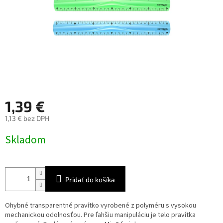
1,39 €
1,13 € bez DPH
Jednotková
Skladom
cena:
Pridať do košíka
Ohybné transparentné pravítko vyrobené z polyméru s vysokou
mechanickou odolnosťou. Pre ľahšiu manipuláciu je telo pravítka