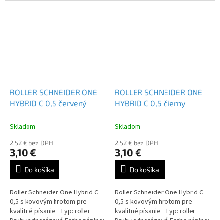
čierna / červená / modrá /
čierna / červená / modrá /
zelená / lilac...
zelená / lilac...
ROLLER SCHNEIDER ONE
ROLLER SCHNEIDER ONE
HYBRID C 0,5 červený
HYBRID C 0,5 čierny
Skladom
Skladom
2,52 € bez DPH
2,52 € bez DPH
3,10 €
3,10 €
Do košíka
Do košíka
Roller Schneider One Hybrid C
Roller Schneider One Hybrid C
0,5 s kovovým hrotom pre
0,5 s kovovým hrotom pre
kvalitné písanie Typ: roller
kvalitné písanie Typ: roller