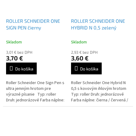
ROLLER SCHNEIDER ONE
ROLLER SCHNEIDER ONE
SIGN PEN čierny
HYBRID N 0,5 zelený
Skladom
Skladom
3,01 € bez DPH
2,93 € bez DPH
3,70 €
3,60 €
Do košíka
Do košíka
Roller Schneider One Sign Pen s
Roller Schneider One Hybrid N
ultra jemným hrotom pre
0,5 s kovovým ihlovým hrotom
výrazné písanie Typ: roller
Typ: roller Druh: jednorázové
Druh: jednorázové Farba náplne:
Farba náplne: čierna / červená /
čierna / červená / modrá /
modrá / zelená / lilac
zelená / lilac...