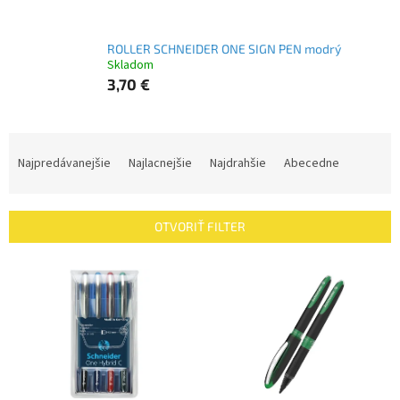
ROLLER SCHNEIDER ONE SIGN PEN modrý
Skladom
3,70 €
R
a
Najpredávanejšie
Najlacnejšie
Najdrahšie
Abecedne
d
e
n
OTVORIŤ FILTER
i
e
V
p
ý
r
p
o
i
d
s
u
p
k
r
t