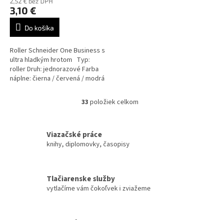
2,52 € bez DPH
3,10 €
Do košíka
Roller Schneider One Business s
ultra hladkým hrotom Typ:
roller Druh: jednorazové Farba
náplne: čierna / červená / modrá
/ zelená / lilac
33
položiek celkom
O
v
l
á
Viazačské práce
d
knihy, diplomovky, časopisy
a
c
i
Tlačiarenske služby
e
vytlačíme vám čokoľvek i zviažeme
p
r
v
k