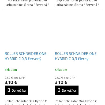
Typ: roller Druh: jednorázové
Typ: roller Druh: jednorázové
Farba náplne: čierna / červená /
Farba náplne: čierna / červená /
modrá / zelená / lilac
modrá / zelená / lilac
ROLLER SCHNEIDER ONE
ROLLER SCHNEIDER ONE
HYBRID C 0,3 červený
HYBRID C 0,3 čierny
Skladom
Skladom
2,52 € bez DPH
2,52 € bez DPH
3,10 €
3,10 €
Do košíka
Do košíka
Roller Schneider One Hybrid C
Roller Schneider One Hybrid C