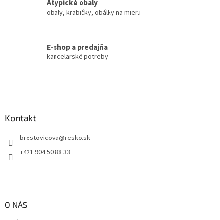
Atypické obaly
y
obaly, krabičky, obálky na mieru
v
ý
p
i
E-shop a predajňa
s
kancelarské potreby
u
Z
á
p
ä
Kontakt
t
brestovicova
@
resko.sk
i
e
+421 904 50 88 33
O NÁS