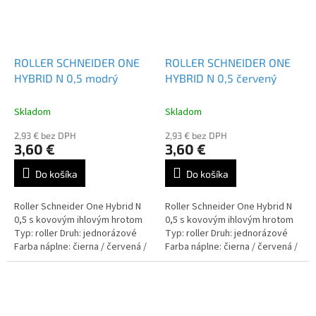
ROLLER SCHNEIDER ONE
ROLLER SCHNEIDER ONE
HYBRID N 0,5 modrý
HYBRID N 0,5 červený
Skladom
Skladom
2,93 € bez DPH
2,93 € bez DPH
3,60 €
3,60 €
Do košíka
Do košíka
Roller Schneider One Hybrid N
Roller Schneider One Hybrid N
0,5 s kovovým ihlovým hrotom
0,5 s kovovým ihlovým hrotom
Typ: roller Druh: jednorázové
Typ: roller Druh: jednorázové
Farba náplne: čierna / červená /
Farba náplne: čierna / červená /
modrá / zelená / lilac
modrá / zelená / lilac