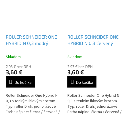
ROLLER SCHNEIDER ONE
ROLLER SCHNEIDER ONE
HYBRID N 0,3 modrý
HYBRID N 0,3 červený
Skladom
Skladom
2,93 € bez DPH
2,93 € bez DPH
3,60 €
3,60 €
Do košíka
Do košíka
Roller Schneider One Hybrid N
Roller Schneider One Hybrid N
0,3 s tenkým ihlovým hrotom
0,3 s tenkým ihlovým hrotom
Typ: roller Druh: jednorázové
Typ: roller Druh: jednorázové
Farba náplne: čierna / červená /
Farba náplne: čierna / červená /
modrá / zelená / lilac
modrá / zelená / lilac