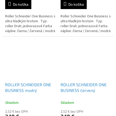
Do košíka
Do košíka
Roller Schneider One Business s
Roller Schneider One Business s
ultra hladkým hrotom Typ:
ultra hladkým hrotom Typ:
roller Druh: jednorazové Farba
roller Druh: jednorazové Farba
náplne: čierna / červená / modrá
náplne: čierna / červená / modrá
/ zelená / lilac
/ zelená / lilac
ROLLER SCHNEIDER ONE
ROLLER SCHNEIDER ONE
BUSINESS modrý
BUSINESS červený
Skladom
Skladom
2,52 € bez DPH
2,52 € bez DPH