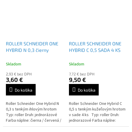
ROLLER SCHNEIDER ONE
ROLLER SCHNEIDER ONE
HYBRID N 0,3 čierny
HYBRID C 0,5 SADA 4 KS
Skladom
Skladom
2,93 € bez DPH
7,72 € bez DPH
3,60 €
9,50 €
Do košíka
Do košíka
Roller Schneider One Hybrid N
Roller Schneider One Hybrid C
0,3 s tenkým ihlovým hrotom
0,5 s tenkým kužeľovým hrotom
Typ: roller Druh: jednorázové
v sade 4 ks Typ: roller Druh:
Farba náplne: čierna / červená /
jednorazové Farba náplne:
modrá / zelená / lilac
čierna / červená / modrá /
zelená Balenie: sada 4...