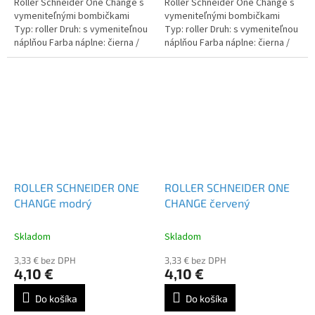
Roller Schneider One Change s
Roller Schneider One Change s
vymeniteľnými bombičkami
vymeniteľnými bombičkami
Typ: roller Druh: s vymeniteľnou
Typ: roller Druh: s vymeniteľnou
náplňou Farba náplne: čierna /
náplňou Farba náplne: čierna /
červená / modrá / zelená / lilac
červená / modrá / zelená / lilac
...
...
ROLLER SCHNEIDER ONE
ROLLER SCHNEIDER ONE
CHANGE modrý
CHANGE červený
Skladom
Skladom
3,33 € bez DPH
3,33 € bez DPH
4,10 €
4,10 €
Do košíka
Do košíka