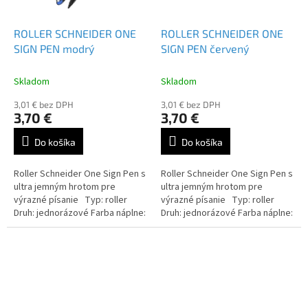
ROLLER SCHNEIDER ONE
ROLLER SCHNEIDER ONE
SIGN PEN modrý
SIGN PEN červený
Skladom
Skladom
3,01 € bez DPH
3,01 € bez DPH
3,70 €
3,70 €
Do košíka
Do košíka
Roller Schneider One Sign Pen s
Roller Schneider One Sign Pen s
ultra jemným hrotom pre
ultra jemným hrotom pre
výrazné písanie Typ: roller
výrazné písanie Typ: roller
Druh: jednorázové Farba náplne:
Druh: jednorázové Farba náplne:
čierna / červená / modrá /
čierna / červená / modrá /
zelená / lilac...
zelená / lilac...