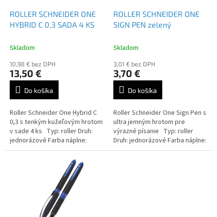
o
o
d
ROLLER SCHNEIDER ONE
ROLLER SCHNEIDER ONE
v
u
HYBRID C 0,3 SADA 4 KS
SIGN PEN zelený
k
t
Skladom
Skladom
o
10,98 € bez DPH
3,01 € bez DPH
v
13,50 €
3,70 €
Do košíka
Do košíka
Roller Schneider One Hybrid C
Roller Schneider One Sign Pen s
0,3 s tenkým kužeľovým hrotom
ultra jemným hrotom pre
v sade 4 ks Typ: roller Druh:
výrazné písanie Typ: roller
jednorázové Farba náplne:
Druh: jednorázové Farba náplne:
čierna / červená / modrá /
čierna / červená / modrá /
zelená / lilac...
zelená / lilac...