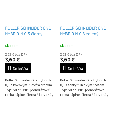
ROLLER SCHNEIDER ONE
ROLLER SCHNEIDER ONE
HYBRID N 0,5 čierny
HYBRID N 0,3 zelený
Skladom
Skladom
2,93 € bez DPH
2,93 € bez DPH
3,60 €
3,60 €
Do košíka
Do košíka
Roller Schneider One Hybrid N
Roller Schneider One Hybrid N
0,5 s kovovým ihlovým hrotom
0,3 s tenkým ihlovým hrotom
Typ: roller Druh: jednorázové
Typ: roller Druh: jednorázové
Farba náplne: čierna / červená /
Farba náplne: čierna / červená /
modrá / zelená / lilac
modrá / zelená / lilac