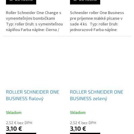
Roller Schneider One Change s
Schneider roller One Business
vymeniteľnými bombičkami
pre príjemne mäkké písanie v
Typ: roller Druh: s vymeniteľnou
sade 4 ks Typ: roller Druh:
náplňou Farba náplne: čierna /
jednorazové Farba náplne:
červená / modrá / zelená / lilac
čierna / červená / modrá /
...
zelená Balenie: sada 4 ks...
ROLLER SCHNEIDER ONE
ROLLER SCHNEIDER ONE
BUSINESS fialový
BUSINESS zelený
Skladom
Skladom
2,52 € bez DPH
2,52 € bez DPH
3,10 €
3,10 €