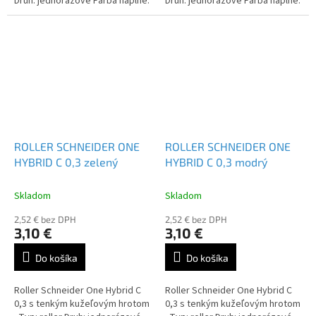
Druh: jednorázové Farba náplne:
Druh: jednorázové Farba náplne:
čierna / červená / modrá /
čierna / červená / modrá /
zelená / lilac...
zelená / lilac...
ROLLER SCHNEIDER ONE
ROLLER SCHNEIDER ONE
HYBRID C 0,3 zelený
HYBRID C 0,3 modrý
Skladom
Skladom
2,52 € bez DPH
2,52 € bez DPH
3,10 €
3,10 €
Do košíka
Do košíka
Roller Schneider One Hybrid C
Roller Schneider One Hybrid C
0,3 s tenkým kužeľovým hrotom
0,3 s tenkým kužeľovým hrotom