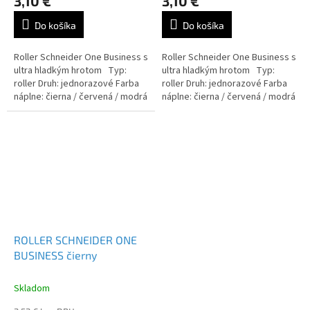
3,10 €
3,10 €
Do košíka
Do košíka
Roller Schneider One Business s
Roller Schneider One Business s
ultra hladkým hrotom Typ:
ultra hladkým hrotom Typ:
roller Druh: jednorazové Farba
roller Druh: jednorazové Farba
náplne: čierna / červená / modrá
náplne: čierna / červená / modrá
/ zelená / lilac
/ zelená / lilac
ROLLER SCHNEIDER ONE
BUSINESS čierny
Skladom