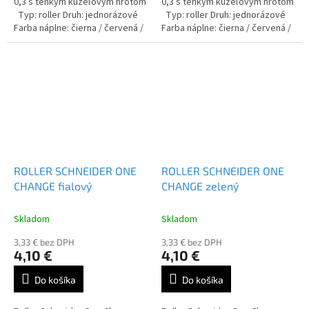
0,3 s tenkým kužeľovým hrotom
0,3 s tenkým kužeľovým hrotom
Typ: roller Druh: jednorázové
Typ: roller Druh: jednorázové
Farba náplne: čierna / červená /
Farba náplne: čierna / červená /
modrá / zelená / lilac
modrá / zelená / lilac
ROLLER SCHNEIDER ONE
ROLLER SCHNEIDER ONE
CHANGE fialový
CHANGE zelený
Skladom
Skladom
3,33 € bez DPH
3,33 € bez DPH
4,10 €
4,10 €
Do košíka
Do košíka