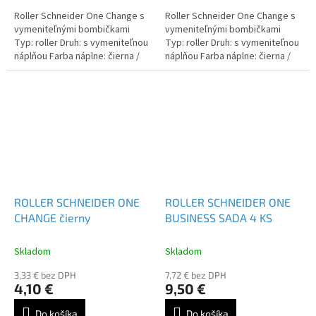
Roller Schneider One Change s
Roller Schneider One Change s
vymeniteľnými bombičkami
vymeniteľnými bombičkami
Typ: roller Druh: s vymeniteľnou
Typ: roller Druh: s vymeniteľnou
náplňou Farba náplne: čierna /
náplňou Farba náplne: čierna /
červená / modrá / zelená / lilac
červená / modrá / zelená / lilac
...
...
ROLLER SCHNEIDER ONE
ROLLER SCHNEIDER ONE
CHANGE čierny
BUSINESS SADA 4 KS
Skladom
Skladom
3,33 € bez DPH
7,72 € bez DPH
4,10 €
9,50 €
Do košíka
Do košíka