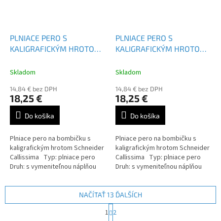
PLNIACE PERO S
PLNIACE PERO S
KALIGRAFICKÝM HROTOM
KALIGRAFICKÝM HROTOM
SCHNEIDER CALLISSIMA
SCHNEIDER CALLISSIMA
1,8 MM
1,5 MM
Skladom
Skladom
14,84 € bez DPH
14,84 € bez DPH
18,25 €
18,25 €
Do košíka
Do košíka
Plniace pero na bombičku s
Plniace pero na bombičku s
kaligrafickým hrotom Schneider
kaligrafickým hrotom Schneider
Callissima Typ: plniace pero
Callissima Typ: plniace pero
Druh: s vymeniteľnou náplňou
Druh: s vymeniteľnou náplňou
Farba náplne: apricot / bermuda
Farba náplne: apricot / bermuda
blue ...
blue ...
NAČÍTAŤ 13 ĎALŠÍCH
S
1
2
t