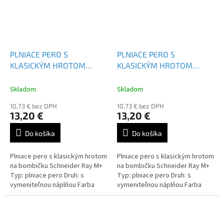
PLNIACE PERO S
PLNIACE PERO S
KLASICKÝM HROTOM
KLASICKÝM HROTOM
SCHNEIDER RAY M+
SCHNEIDER RAY M+
Skladom
Skladom
10,73 € bez DPH
10,73 € bez DPH
13,20 €
13,20 €
Do košíka
Do košíka
Plniace pero s klasickým hrotom
Plniace pero s klasickým hrotom
na bombičku Schneider Ray M+
na bombičku Schneider Ray M+
Typ: plniace pero Druh: s
Typ: plniace pero Druh: s
vymeniteľnou náplňou Farba
vymeniteľnou náplňou Farba
náplne: modrá
náplne: modrá