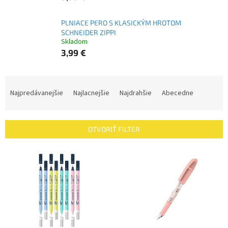
PLNIACE PERO S KLASICKÝM HROTOM
SCHNEIDER ZIPPI
Skladom
3,99 €
R
a
Najpredávanejšie
Najlacnejšie
Najdrahšie
Abecedne
d
e
n
OTVORIŤ FILTER
i
e
V
p
ý
r
p
o
i
d
s
u
p
k
r
t