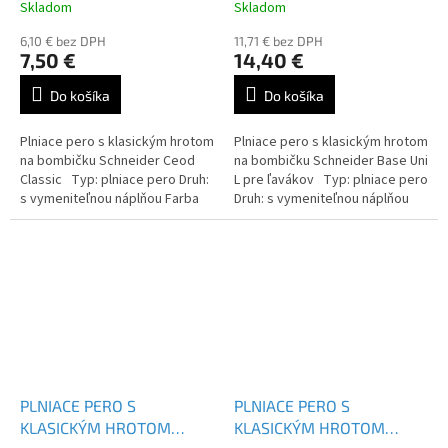
168500
160401
Skladom
Skladom
6,10 € bez DPH
11,71 € bez DPH
7,50 €
14,40 €
Do košíka
Do košíka
Plniace pero s klasickým hrotom
Plniace pero s klasickým hrotom
na bombičku Schneider Ceod
na bombičku Schneider Base Uni
Classic Typ: plniace pero Druh:
L pre ľavákov Typ: plniace pero
s vymeniteľnou náplňou Farba
Druh: s vymeniteľnou náplňou
náplne: modrá
Farba náplne: modrá
PLNIACE PERO S
PLNIACE PERO S
KLASICKÝM HROTOM
KLASICKÝM HROTOM