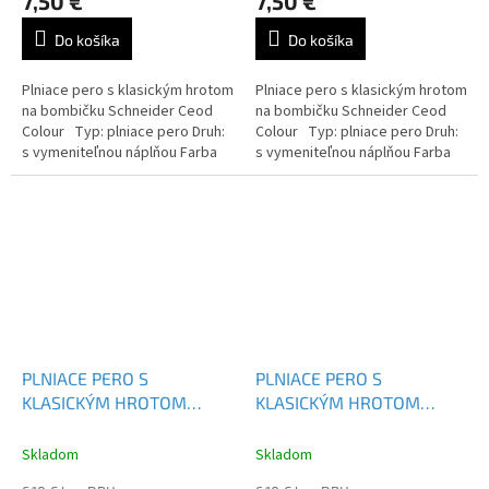
7,50 €
7,50 €
Do košíka
Do košíka
Plniace pero s klasickým hrotom
Plniace pero s klasickým hrotom
na bombičku Schneider Ceod
na bombičku Schneider Ceod
Colour Typ: plniace pero Druh:
Colour Typ: plniace pero Druh:
s vymeniteľnou náplňou Farba
s vymeniteľnou náplňou Farba
náplne: modrá
náplne: modrá
PLNIACE PERO S
PLNIACE PERO S
KLASICKÝM HROTOM
KLASICKÝM HROTOM
SCHNEIDER CEOD COLOUR
SCHNEIDER CEOD CLASSIC
- 168704
BASIC - 168520
Skladom
Skladom