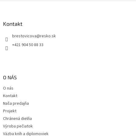
Z
á
p
ä
Kontakt
t
brestovicova
@
resko.sk
i
e
+421 904 50 88 33
O NÁS
O nás
Kontakt
Naša predajňa
Projekt
Chránená dielňa
Výroba pečiatok
Väzba kníh a diplomoviek