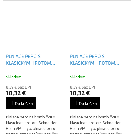
Farba náplne: modrá
Farba náplne: modrá
PLNIACE PERO S
PLNIACE PERO S
KLASICKÝM HROTOM
KLASICKÝM HROTOM
SCHNEIDER GLAM VIP
SCHNEIDER GLAM VIP
Skladom
Skladom
8,39 € bez DPH
8,39 € bez DPH
10,32 €
10,32 €
Do košíka
Do košíka
Plniace pero na bombičku s
Plniace pero na bombičku s
klasickým hrotom Schneider
klasickým hrotom Schneider
Glam VIP Typ: plniace pero
Glam VIP Typ: plniace pero