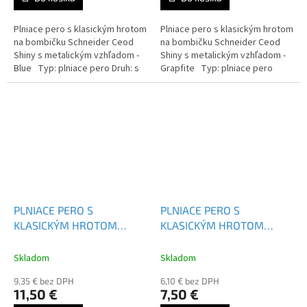
Plniace pero s klasickým hrotom
Plniace pero s klasickým hrotom
na bombičku Schneider Ceod
na bombičku Schneider Ceod
Shiny s metalickým vzhľadom -
Shiny s metalickým vzhľadom -
Blue Typ: plniace pero Druh: s
Grapfite Typ: plniace pero
vymeniteľnou náplňou Farba
Druh: s vymeniteľnou náplňou
náplne: modrá...
Farba náplne: modrá...
PLNIACE PERO S
PLNIACE PERO S
KLASICKÝM HROTOM
KLASICKÝM HROTOM
SCHNEIDER CEOD SHINY -
SCHNEIDER CEOD COLOUR
168609
- 168704
Skladom
Skladom
9,35 € bez DPH
6,10 € bez DPH
11,50 €
7,50 €