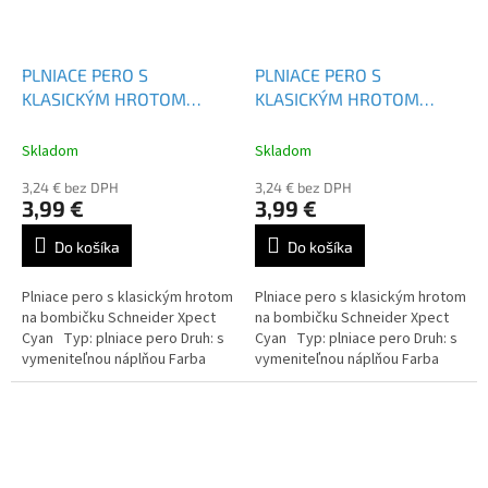
PLNIACE PERO S
PLNIACE PERO S
KLASICKÝM HROTOM
KLASICKÝM HROTOM
SCHNEIDER XPECT
SCHNEIDER XPECT
Skladom
Skladom
3,24 € bez DPH
3,24 € bez DPH
3,99 €
3,99 €
Do košíka
Do košíka
Plniace pero s klasickým hrotom
Plniace pero s klasickým hrotom
na bombičku Schneider Xpect
na bombičku Schneider Xpect
Cyan Typ: plniace pero Druh: s
Cyan Typ: plniace pero Druh: s
vymeniteľnou náplňou Farba
vymeniteľnou náplňou Farba
náplne: modrá
náplne: modrá