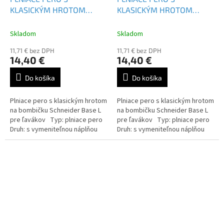
KLASICKÝM HROTOM
KLASICKÝM HROTOM
SCHNEIDER BASE L -
SCHNEIDER BASE L -
160423
160423
Skladom
Skladom
11,71 € bez DPH
11,71 € bez DPH
14,40 €
14,40 €
Do košíka
Do košíka
Plniace pero s klasickým hrotom
Plniace pero s klasickým hrotom
na bombičku Schneider Base L
na bombičku Schneider Base L
pre ľavákov Typ: plniace pero
pre ľavákov Typ: plniace pero
Druh: s vymeniteľnou náplňou
Druh: s vymeniteľnou náplňou
Farba náplne: modrá
Farba náplne: modrá