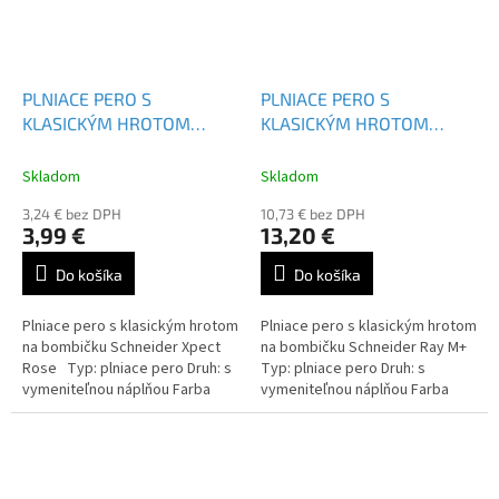
PLNIACE PERO S
PLNIACE PERO S
KLASICKÝM HROTOM
KLASICKÝM HROTOM
SCHNEIDER XPECT
SCHNEIDER RAY M+
Skladom
Skladom
3,24 € bez DPH
10,73 € bez DPH
3,99 €
13,20 €
Do košíka
Do košíka
Plniace pero s klasickým hrotom
Plniace pero s klasickým hrotom
na bombičku Schneider Xpect
na bombičku Schneider Ray M+
Rose Typ: plniace pero Druh: s
Typ: plniace pero Druh: s
vymeniteľnou náplňou Farba
vymeniteľnou náplňou Farba
náplne: modrá
náplne: modrá