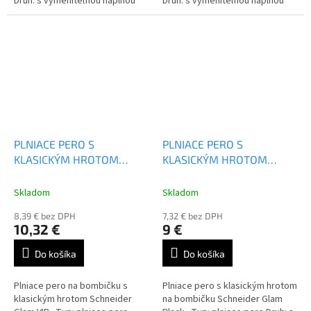
Druh: s vymeniteľnou náplňou
Druh: s vymeniteľnou náplňou
Farba náplne: modrá
Farba náplne: modrá
PLNIACE PERO S
PLNIACE PERO S
KLASICKÝM HROTOM
KLASICKÝM HROTOM
SCHNEIDER GLAM VIP
SCHNEIDER GLAM - 167760
Skladom
Skladom
8,39 € bez DPH
7,32 € bez DPH
10,32 €
9 €
Do košíka
Do košíka
Plniace pero na bombičku s
Plniace pero s klasickým hrotom
klasickým hrotom Schneider
na bombičku Schneider Glam