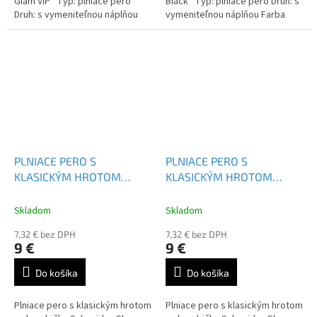
Glam VIP Typ: plniace pero
Black Typ: plniace pero Druh: s
Druh: s vymeniteľnou náplňou
vymeniteľnou náplňou Farba
Farba náplne: modrá
náplne: modrá
PLNIACE PERO S
PLNIACE PERO S
KLASICKÝM HROTOM
KLASICKÝM HROTOM
SCHNEIDER GLAM - 167759
SCHNEIDER GLAM - 167757
Skladom
Skladom
7,32 € bez DPH
7,32 € bez DPH
9 €
9 €
Do košíka
Do košíka
Plniace pero s klasickým hrotom
Plniace pero s klasickým hrotom