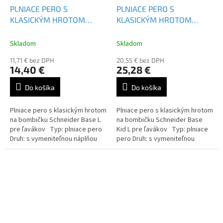
PLNIACE PERO S
PLNIACE PERO S
KLASICKÝM HROTOM
KLASICKÝM HROTOM
SCHNEIDER BASE L -
SCHNEIDER BASE KID L
160423
Skladom
Skladom
11,71 € bez DPH
20,55 € bez DPH
14,40 €
25,28 €
Do košíka
Do košíka
Plniace pero s klasickým hrotom
Plniace pero s klasickým hrotom
na bombičku Schneider Base L
na bombičku Schneider Base
pre ľavákov Typ: plniace pero
Kid L pre ľavákov Typ: plniace
Druh: s vymeniteľnou náplňou
pero Druh: s vymeniteľnou
Farba náplne: modrá
náplňou Farba náplne: modrá