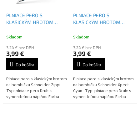
PLNIACE PERO S
PLNIACE PERO S
KLASICKÝM HROTOM
KLASICKÝM HROTOM
SCHNEIDER ZIPPI
SCHNEIDER XPECT
Skladom
Skladom
3,24 € bez DPH
3,24 € bez DPH
3,99 €
3,99 €
Do košíka
Do košíka
Plniace pero s klasickým hrotom
Plniace pero s klasickým hrotom
na bombičku Schneider Zippi
na bombičku Schneider Xpect
Typ: plniace pero Druh: s
Cyan Typ: plniace pero Druh: s
vymeniteľnou náplňou Farba
vymeniteľnou náplňou Farba
náplne: modrá
náplne: modrá