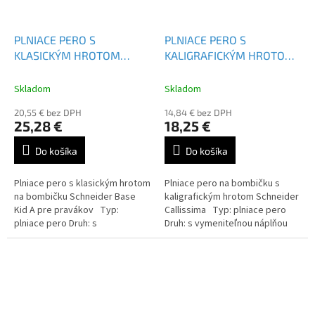
PLNIACE PERO S
PLNIACE PERO S
KLASICKÝM HROTOM
KALIGRAFICKÝM HROTOM
SCHNEIDER BASE KID A
SCHNEIDER CALLISSIMA
1,8 MM
Skladom
Skladom
20,55 € bez DPH
14,84 € bez DPH
25,28 €
18,25 €
Do košíka
Do košíka
Plniace pero s klasickým hrotom
Plniace pero na bombičku s
na bombičku Schneider Base
kaligrafickým hrotom Schneider
Kid A pre pravákov Typ:
Callissima Typ: plniace pero
plniace pero Druh: s
Druh: s vymeniteľnou náplňou
vymeniteľnou náplňou Farba
Farba náplne: apricot / bermuda
náplne: modrá
blue ...