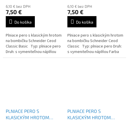
6,10 € bez DPH
6,10 € bez DPH
7,50 €
7,50 €
Do košíka
Do košíka
Plniace pero s klasickým hrotom
Plniace pero s klasickým hrotom
na bombičku Schneider Ceod
na bombičku Schneider Ceod
Classic Basic Typ: plniace pero
Classic Typ: plniace pero Druh:
Druh: s vymeniteľnou náplňou
s vymeniteľnou náplňou Farba
Farba náplne: modrá
náplne: modrá
PLNIACE PERO S
PLNIACE PERO S
KLASICKÝM HROTOM
KLASICKÝM HROTOM
SCHNEIDER CEOD CLASSIC
SCHNEIDER BASE UNI L -