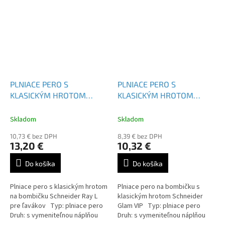
PLNIACE PERO S
PLNIACE PERO S
KLASICKÝM HROTOM
KLASICKÝM HROTOM
SCHNEIDER RAY L
SCHNEIDER GLAM VIP
Skladom
Skladom
10,73 € bez DPH
8,39 € bez DPH
13,20 €
10,32 €
Do košíka
Do košíka
Plniace pero s klasickým hrotom
Plniace pero na bombičku s
na bombičku Schneider Ray L
klasickým hrotom Schneider
pre ľavákov Typ: plniace pero
Glam VIP Typ: plniace pero
Druh: s vymeniteľnou náplňou
Druh: s vymeniteľnou náplňou