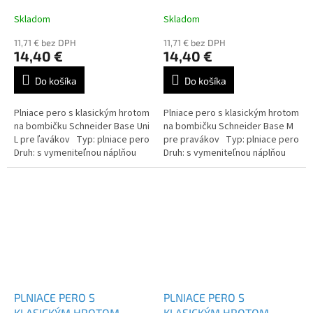
SCHNEIDER BASE UNI L -
SCHNEIDER BASE M -
160401
160223
Skladom
Skladom
11,71 € bez DPH
11,71 € bez DPH
14,40 €
14,40 €
Do košíka
Do košíka
Plniace pero s klasickým hrotom
Plniace pero s klasickým hrotom
na bombičku Schneider Base Uni
na bombičku Schneider Base M
L pre ľavákov Typ: plniace pero
pre pravákov Typ: plniace pero
Druh: s vymeniteľnou náplňou
Druh: s vymeniteľnou náplňou
Farba náplne: modrá
Farba náplne: modrá
PLNIACE PERO S
PLNIACE PERO S
KLASICKÝM HROTOM
KLASICKÝM HROTOM