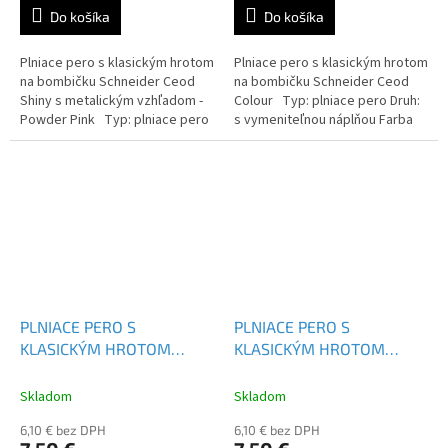
Do košíka
Do košíka
Plniace pero s klasickým hrotom
Plniace pero s klasickým hrotom
na bombičku Schneider Ceod
na bombičku Schneider Ceod
Shiny s metalickým vzhľadom -
Colour Typ: plniace pero Druh:
Powder Pink Typ: plniace pero
s vymeniteľnou náplňou Farba
Druh: s vymeniteľnou náplňou
náplne: modrá
Farba náplne: modrá...
PLNIACE PERO S
PLNIACE PERO S
KLASICKÝM HROTOM
KLASICKÝM HROTOM
SCHNEIDER CEOD COLOUR
SCHNEIDER CEOD COLOUR
- 168704
- 168704
Skladom
Skladom
6,10 € bez DPH
6,10 € bez DPH