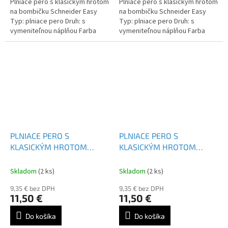
Plniace pero s klasickým hrotom
Plniace pero s klasickým hrotom
na bombičku Schneider Easy
na bombičku Schneider Easy
Typ: plniace pero Druh: s
Typ: plniace pero Druh: s
vymeniteľnou náplňou Farba
vymeniteľnou náplňou Farba
náplne: modrá
náplne: modrá
PLNIACE PERO S
PLNIACE PERO S
KLASICKÝM HROTOM
KLASICKÝM HROTOM
SCHNEIDER CEOD SHINY -
SCHNEIDER CEOD SHINY -
168655
168653
Skladom
(2 ks)
Skladom
(2 ks)
9,35 € bez DPH
9,35 € bez DPH
11,50 €
11,50 €
Do košíka
Do košíka