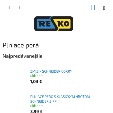
Prejsť
NÁKUP
na
obsah
KOŠÍK
Plniace perá
Najpredávanejšie
ZMIZÍK SCHNEIDER CORRY
Skladom
1,03 €
PLNIACE PERO S KLASICKÝM HROTOM
SCHNEIDER ZIPPI
Skladom
3,99 €