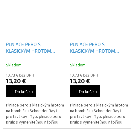
PLNIACE PERO S
PLNIACE PERO S
KLASICKÝM HROTOM
KLASICKÝM HROTOM
SCHNEIDER RAY L
SCHNEIDER RAY L
Skladom
Skladom
10,73 € bez DPH
10,73 € bez DPH
13,20 €
13,20 €
Do košíka
Do košíka
Plniace pero s klasickým hrotom
Plniace pero s klasickým hrotom
na bombičku Schneider Ray L
na bombičku Schneider Ray L
pre ľavákov Typ: plniace pero
pre ľavákov Typ: plniace pero
Druh: s vymeniteľnou náplňou
Druh: s vymeniteľnou náplňou
Farba náplne: modrá
Farba náplne: modrá