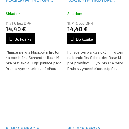
SCHNEIDER BASE M -
SCHNEIDER BASE M -
160223
160223
Skladom
Skladom
11,71 € bez DPH
11,71 € bez DPH
14,40 €
14,40 €
Do košíka
Do košíka
Plniace pero s klasickým hrotom
Plniace pero s klasickým hrotom
na bombičku Schneider Base M
na bombičku Schneider Base M
pre pravákov Typ: plniace pero
pre pravákov Typ: plniace pero
Druh: s vymeniteľnou náplňou
Druh: s vymeniteľnou náplňou
Farba náplne: modrá
Farba náplne: modrá
PLNIACE PERO S
PLNIACE PERO S