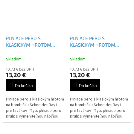
PLNIACE PERO S
PLNIACE PERO S
KLASICKÝM HROTOM
KLASICKÝM HROTOM
SCHNEIDER RAY L
SCHNEIDER RAY L
Skladom
Skladom
10,73 € bez DPH
10,73 € bez DPH
13,20 €
13,20 €
Do košíka
Do košíka
Plniace pero s klasickým hrotom
Plniace pero s klasickým hrotom
na bombičku Schneider Ray L
na bombičku Schneider Ray L
pre ľavákov Typ: plniace pero
pre ľavákov Typ: plniace pero
Druh: s vymeniteľnou náplňou
Druh: s vymeniteľnou náplňou
Farba náplne: modrá
Farba náplne: modrá