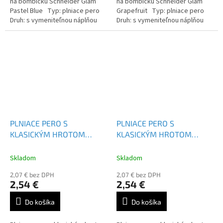
na bombičku Schneider Glam
na bombičku Schneider Glam
Pastel Blue Typ: plniace pero
Grapefruit Typ: plniace pero
Druh: s vymeniteľnou náplňou
Druh: s vymeniteľnou náplňou
Farba náplne: modrá
Farba náplne: modrá
PLNIACE PERO S
PLNIACE PERO S
KLASICKÝM HROTOM
KLASICKÝM HROTOM
SCHNEIDER EASY - 162043
SCHNEIDER EASY - 162043
Skladom
Skladom
2,07 € bez DPH
2,07 € bez DPH
2,54 €
2,54 €
Do košíka
Do košíka