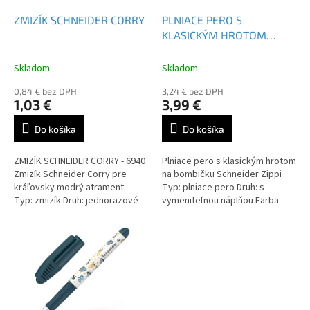
o
o
d
ZMIZÍK SCHNEIDER CORRY
PLNIACE PERO S
v
u
KLASICKÝM HROTOM
k
SCHNEIDER ZIPPI
t
Skladom
Skladom
o
0,84 € bez DPH
3,24 € bez DPH
v
1,03 €
3,99 €
Do košíka
Do košíka
ZMIZÍK SCHNEIDER CORRY - 6940
Plniace pero s klasickým hrotom
Zmizík Schneider Corry pre
na bombičku Schneider Zippi
kráľovsky modrý atrament
Typ: plniace pero Druh: s
Typ: zmizík Druh: jednorazové
vymeniteľnou náplňou Farba
náplne: modrá