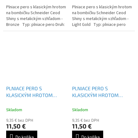
Plniace pero s klasickým hrotom
Plniace pero s klasickým hrotom
na bombičku Schneider Ceod
na bombičku Schneider Ceod
Shiny s metalickým vzhľadom -
Shiny s metalickým vzhľadom -
Bronze Typ: plniace pero Druh:
Light Gold Typ: plniace pero
s vymeniteľnou náplňou Farba
Druh: s vymeniteľnou náplňou
náplne: modrá...
Farba náplne: modrá...
PLNIACE PERO S
PLNIACE PERO S
KLASICKÝM HROTOM
KLASICKÝM HROTOM
SCHNEIDER CEOD SHINY -
SCHNEIDER CEOD SHINY -
168623
168621
Skladom
Skladom
9,35 € bez DPH
9,35 € bez DPH
11,50 €
11,50 €
Do košíka
Do košíka