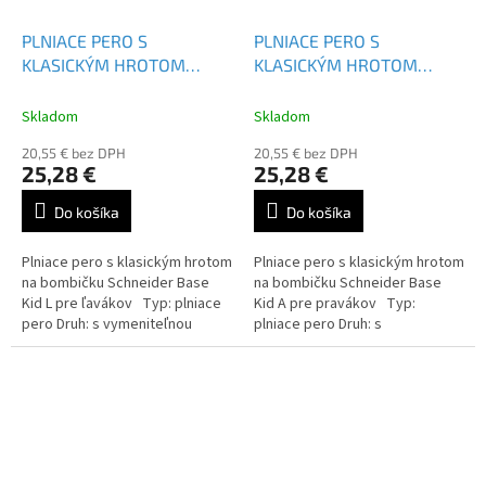
PLNIACE PERO S
PLNIACE PERO S
KLASICKÝM HROTOM
KLASICKÝM HROTOM
SCHNEIDER BASE KID L
SCHNEIDER BASE KID A
Skladom
Skladom
20,55 € bez DPH
20,55 € bez DPH
25,28 €
25,28 €
Do košíka
Do košíka
Plniace pero s klasickým hrotom
Plniace pero s klasickým hrotom
na bombičku Schneider Base
na bombičku Schneider Base
Kid L pre ľavákov Typ: plniace
Kid A pre pravákov Typ:
pero Druh: s vymeniteľnou
plniace pero Druh: s
náplňou Farba náplne: modrá
vymeniteľnou náplňou Farba
náplne: modrá