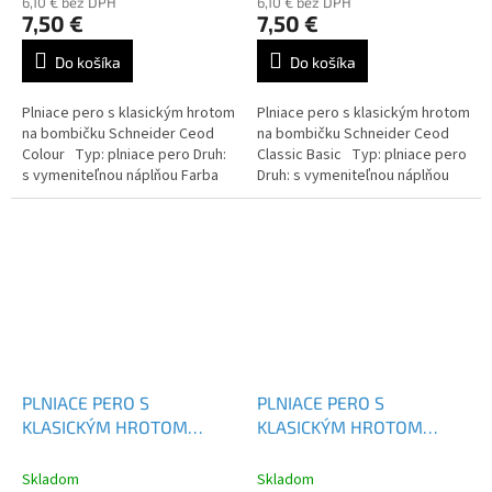
6,10 € bez DPH
6,10 € bez DPH
7,50 €
7,50 €
Do košíka
Do košíka
Plniace pero s klasickým hrotom
Plniace pero s klasickým hrotom
na bombičku Schneider Ceod
na bombičku Schneider Ceod
Colour Typ: plniace pero Druh:
Classic Basic Typ: plniace pero
s vymeniteľnou náplňou Farba
Druh: s vymeniteľnou náplňou
náplne: modrá
Farba náplne: modrá
PLNIACE PERO S
PLNIACE PERO S
KLASICKÝM HROTOM
KLASICKÝM HROTOM
SCHNEIDER CEOD CLASSIC
SCHNEIDER CEOD CLASSIC
BASIC - 168520
168500
Skladom
Skladom