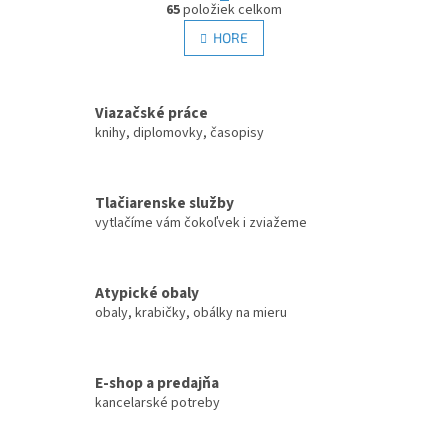
O
r
65
položiek celkom
v
á
l
HORE
n
á
k
d
o
v
a
a
Viazačské práce
c
n
i
knihy, diplomovky, časopisy
i
e
e
p
r
Tlačiarenske služby
v
vytlačíme vám čokoľvek i zviažeme
k
y
v
ý
Atypické obaly
p
obaly, krabičky, obálky na mieru
i
s
u
E-shop a predajňa
kancelarské potreby