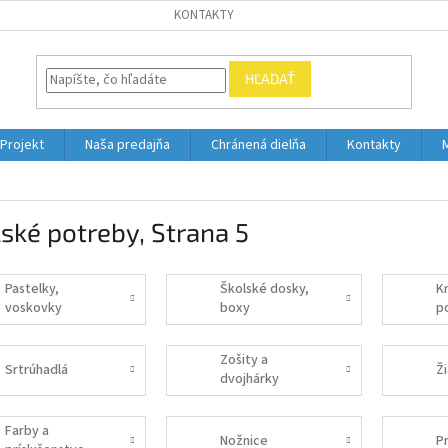
KONTAKTY
HĽADAŤ
Projekt
Naša predajňa
Chránená dielňa
Kontakty
lské potreby
, Strana 5
Pastelky,
Školské dosky,
K
voskovky
boxy
p
Zošity a
Srtrúhadlá
Ž
dvojhárky
Farby a
Nožnice
P