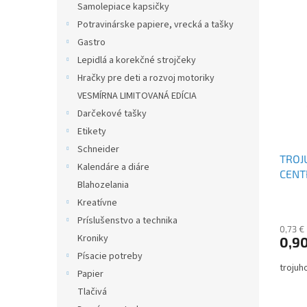
Samolepiace kapsičky
V
n
ý
Potravinárske papiere, vrecká a tašky
i
p
e
Gastro
i
p
Lepidlá a korekčné strojčeky
s
r
Hračky pre deti a rozvoj motoriky
p
o
VESMÍRNA LIMITOVANÁ EDÍCIA
r
d
Darčekové tašky
o
u
d
k
Etikety
u
t
Schneider
TROJ
k
o
Kalendáre a diáre
CENT
t
v
Blahozelania
o
Kreatívne
v
Príslušenstvo a technika
0,73 €
Kroniky
0,90
Písacie potreby
trojuh
Papier
Tlačivá