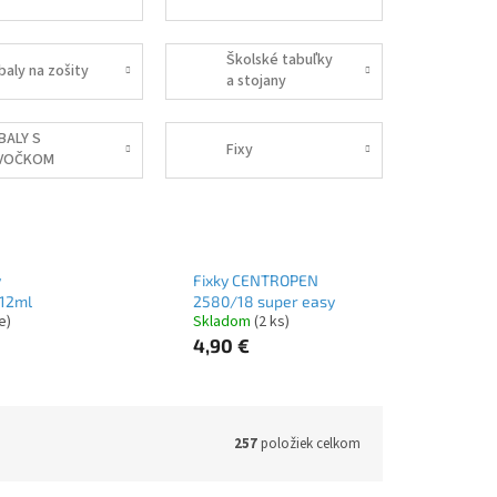
Školské tabuľky
baly na zošity
a stojany
BALY S
Fixy
VOČKOM
y
Fixky CENTROPEN
 12ml
2580/18 super easy
e)
Skladom
(2 ks)
4,90 €
257
položiek celkom