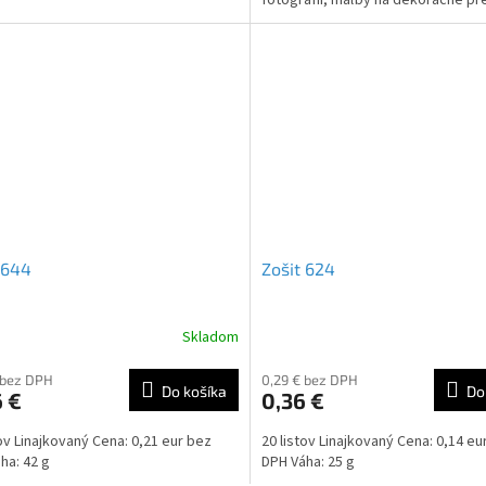
Vložene vo...
 644
Zošit 624
Skladom
 bez DPH
0,29 € bez DPH
Do košíka
Do
 €
0,36 €
tov Linajkovaný Cena: 0,21 eur bez
20 listov Linajkovaný Cena: 0,14 eu
ha: 42 g
DPH Váha: 25 g