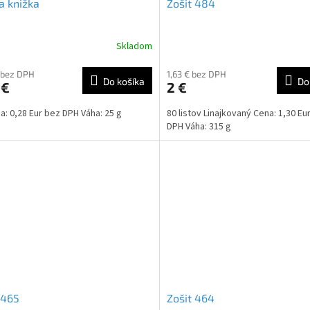
a knižka
Zošit 484
Skladom
 bez DPH
1,63 € bez DPH
Do košíka
Do
 €
2 €
a: 0,28 Eur bez DPH Váha: 25 g
80 listov Linajkovaný Cena: 1,30 Eu
DPH Váha: 315 g
 465
Zošit 464