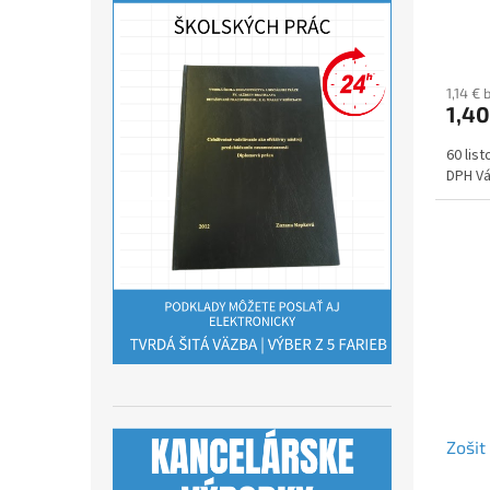
1,14 €
1,40
60 lis
DPH Vá
Zošit