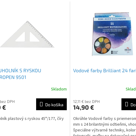
UHOLNÍK S RYSKOU
Vodové farby Brilliant 24 far
ROPEN 9501
Skladom
Skla
 bez DPH
12,11 € bez DPH
Do košíka
Do
 €
14,90 €
olník plastový s ryskou 45°/177, číry
Okrúhle Vodové farby s priemerom
mm s 24 brilantnými odtieňmi, vho
špeciálne výtvarné techniky, kolo
fotografii, maľby na dekoračné p