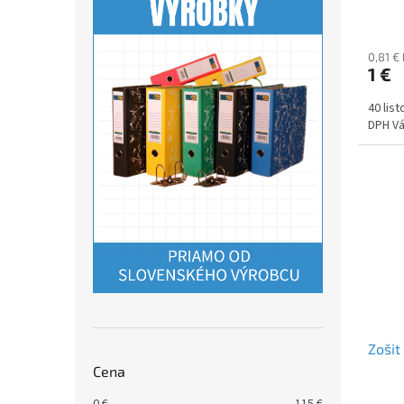
0,81 €
1 €
40 lis
DPH Vá
Zošit
Cena