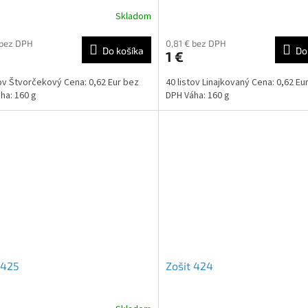
Skladom
 bez DPH
0,81 € bez DPH
Do košíka
Do
1 €
tov Štvorčekový Cena: 0,62 Eur bez
40 listov Linajkovaný Cena: 0,62 Eu
ha: 160 g
DPH Váha: 160 g
 425
Zošit 424