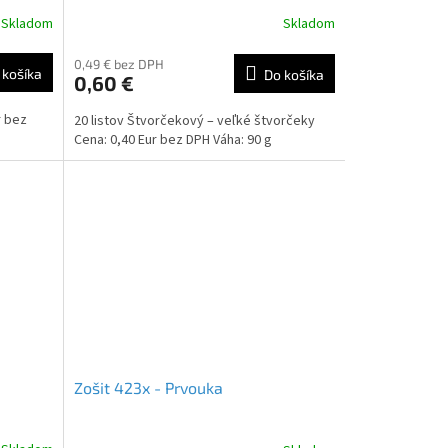
Skladom
Skladom
0,49 € bez DPH
 košíka
Do košíka
0,60 €
r bez
20 listov Štvorčekový – veľké štvorčeky
Cena: 0,40 Eur bez DPH Váha: 90 g
Zošit 423x - Prvouka