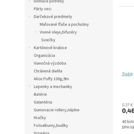
Domáce potreby
Párty veci
Darčekové predmety
Maľované fľaše a pochutiny
Vonné oleje,Difuzéry
Sviečky
Kartónové krabice
Organizácia
Vianočná výzdoba
Chránená dielňa
Zošit
Alize Puffy 100g,9m
Lepenky a mechaniky
Batérie
Galantéria
0,37 €
0,46
Gumovacie rollery,náplne
Hračky
40 lis
Fotoalbumy,budíky
DPH Vá
Drogéria