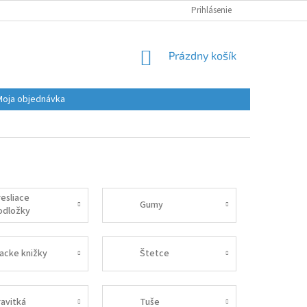
Prihlásenie
NÁKUPNÝ
Prázdny košík
KOŠÍK
Moja objednávka
resliace
Gumy
odložky
iacke knižky
Štetce
ravitká
Tuše