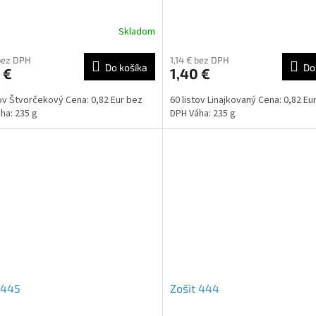
Skladom
 bez DPH
1,14 € bez DPH
Do košíka
Do
 €
1,40 €
tov Štvorčekový Cena: 0,82 Eur bez
60 listov Linajkovaný Cena: 0,82 Eu
ha: 235 g
DPH Váha: 235 g
 445
Zošit 444