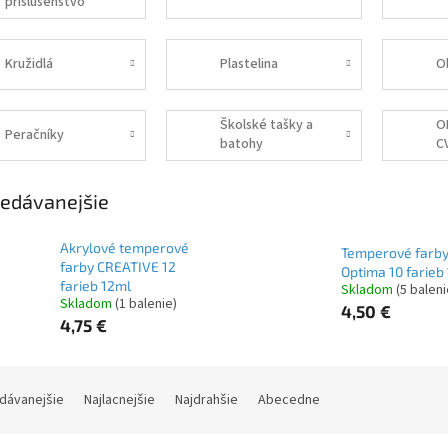
príslušenstvo
Kružidlá
Plastelina
O
Školské tašky a
O
Peračníky
batohy
C
edávanejšie
Akrylové temperové
Temperové farb
farby CREATIVE 12
Optima 10 farieb
farieb 12ml
Skladom
(5 baleni
Skladom
(1 balenie)
4,50 €
4,75 €
dávanejšie
Najlacnejšie
Najdrahšie
Abecedne