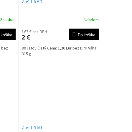
Zošit 480
Skladom
Skladom
1,63 € bez DPH
 košíka
Do košíka
2 €
r bez
80 listov Čistý Cena: 1,30 Eur bez DPH Váha:
315 g
Zošit 460