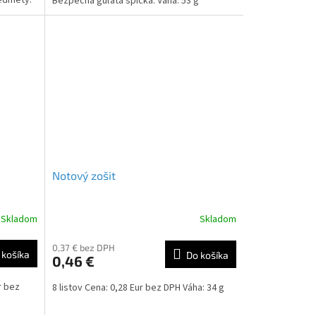
Bezpečná guľatá špička. Váha: 53 g
Notový zošit
Skladom
Skladom
0,37 € bez DPH
 košíka
Do košíka
0,46 €
r bez
8 listov Cena: 0,28 Eur bez DPH Váha: 34 g