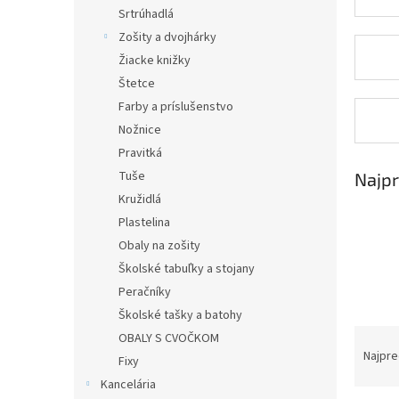
Srtrúhadlá
Zošity a dvojhárky
Žiacke knižky
Štetce
Farby a príslušenstvo
Nožnice
Pravitká
Tuše
Najpr
Kružidlá
Plastelina
Obaly na zošity
Školské tabuľky a stojany
Peračníky
Školské tašky a batohy
R
OBALY S CVOČKOM
a
Najpre
Fixy
d
Kancelária
e