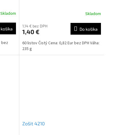
Skladom
Skladom
1,14 € bez DPH
 košíka
Do košíka
1,40 €
r bez
60 listov Čistý Cena: 0,82 Eur bez DPH Váha:
235 g
Zošit 4210