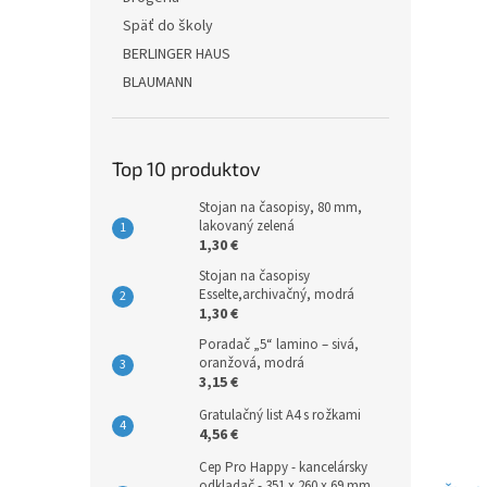
Späť do školy
BERLINGER HAUS
BLAUMANN
Top 10 produktov
Stojan na časopisy, 80 mm,
lakovaný zelená
1,30 €
Stojan na časopisy
Esselte,archivačný, modrá
1,30 €
Poradač „5“ lamino – sivá,
oranžová, modrá
3,15 €
Gratulačný list A4 s rožkami
4,56 €
Cep Pro Happy - kancelársky
odkladač - 351 x 260 x 69 mm,