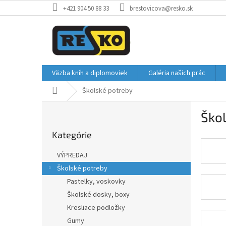
Prejsť
+421 904 50 88 33
brestovicova@resko.sk
na
obsah
Väzba kníh a diplomoviek
Galéria našich prác
Domov
Školské potreby
B
Ško
o
Preskočiť
č
Kategórie
kategórie
n
ý
VÝPREDAJ
p
Školské potreby
a
Pastelky, voskovky
n
e
Školské dosky, boxy
l
Kresliace podložky
Gumy