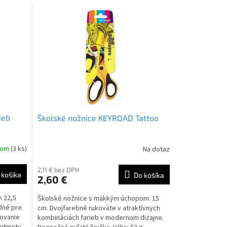
ieb
Školské nožnice KEYROAD Tattoo
dom
(3 ks)
Na dotaz
2,11 € bez DPH
 košíka
Do košíka
2,60 €
 22,5
Školské nožnice s mäkkým úchopom. 15
dné pre
cm. Dvojfarebné rukoväte v atraktívnych
rovanie
kombináciách farieb v modernom dizajne.
redmety.