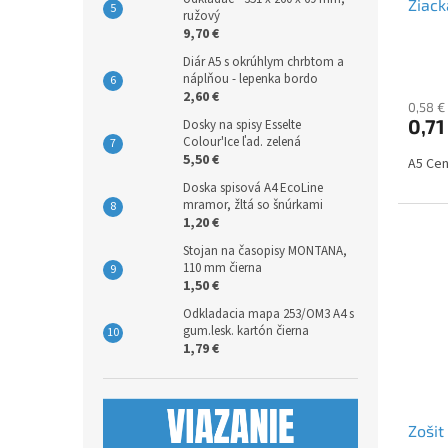
Žiack
ružový
9,70 €
Diár A5 s okrúhlym chrbtom a
náplňou - lepenka bordo
2,60 €
0,58 €
0,71
Dosky na spisy Esselte
Colour'Ice ľad. zelená
5,50 €
A5 Cen
Doska spisová A4 EcoLine
mramor, žltá so šnúrkami
1,20 €
Stojan na časopisy MONTANA,
110 mm čierna
1,50 €
Odkladacia mapa 253/OM3 A4 s
gum.lesk. kartón čierna
1,79 €
Zošit